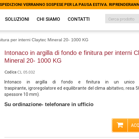
LE SPEDIZIONI VERRANNO SOSPESE PER LA PAUSA ESTIVA. RIPRENDERAN
LE SPEDIZIONI VERRANNO SOSPESE PER LA PAUSA ESTIVA. RIPRENDERAN
SOLUZIONI
CHI SIAMO
CONTATTI
initura per interni Claytec Mineral 20- 1000 KG
Intonaco in argilla di fondo e finitura per interni C
Mineral 20- 1000 KG
CL 05.032
Codice
Intonaco in argilla di fondo e finitura in un unico p
traspirante, igroregolatore ed equilibrante del clima abitativo; resa 
spessore 10 mm).
Su ordinazione- telefonare in ufficio
ACQ