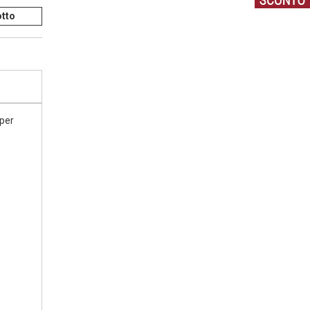
tto
 per