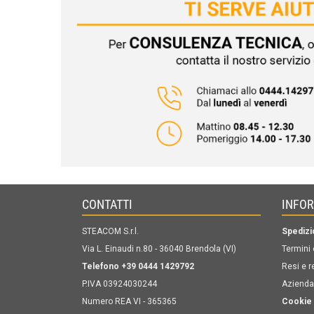
CONTATTI
INFO
STEACOM S.r.l.
Spedizi
Via L. Einaudi n.80 - 36040 Brendola (VI)
Termini 
Telefono +39 0444 1429792
Resi e r
P.IVA 03924030244
Azienda
Numero REA VI - 365365
Cookie 