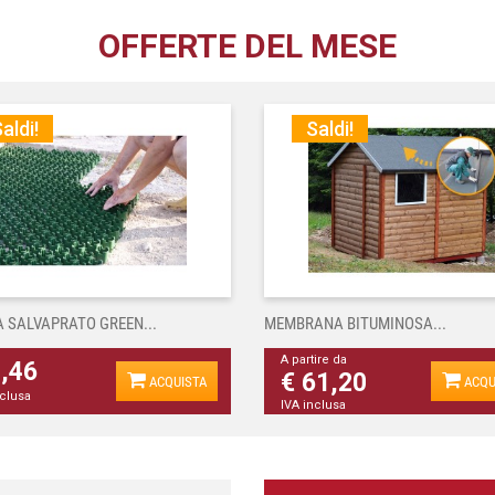
OFFERTE DEL MESE
aldi!
Saldi!
A SALVAPRATO GREEN...
MEMBRANA BITUMINOSA...
A partire da
4,46
€ 61,20
ACQUISTA
ACQU
nclusa
IVA inclusa