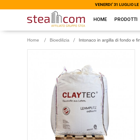
VENERDI' 31 LUGLIO 
VENERDI' 31 LUGLIO 
HOME
PRODOTTI
Home
Bioedilizia
Intonaco in argilla di fondo e f