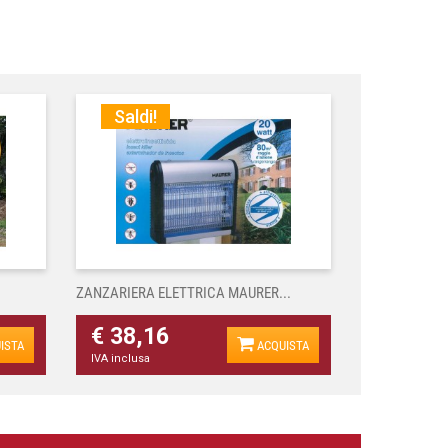
Saldi!
ZANZARIERA ELETTRICA MAURER...
€ 38,16
ISTA
ACQUISTA
IVA inclusa