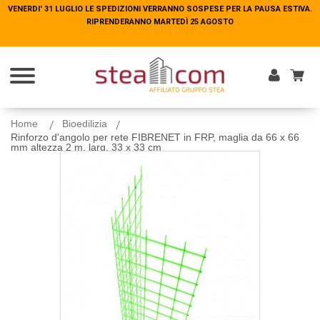
VENERDI' 31 LUGLIO LE SPEDIZIONI VERRANNO SOSPESE PER LA PAUSA ESTIVA.
VENERDI' 31 LUGLIO LE SPEDIZIONI VERRANNO SOSPESE PER LA PAUSA ESTIVA.
RIPRENDERANNO MARTEDÌ 25 AGOSTO
RIPRENDERANNO MARTEDÌ 25 AGOSTO
Entra
Home
Bioedilizia
Rinforzo d'angolo per rete FIBRENET in FRP, maglia da 66 x 66
mm altezza 2 m, larg. 33 x 33 cm