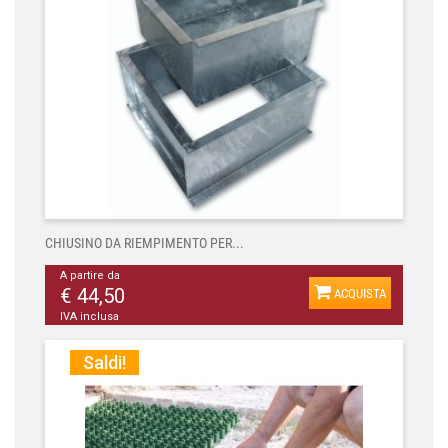
CHIUSINO DA RIEMPIMENTO PER...
A partire da
€ 44,50
ACQUISTA
IVA inclusa
Saldi!