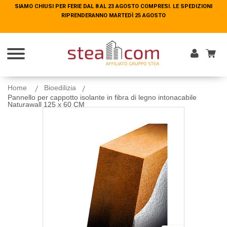
SIAMO CHIUSI PER FERIE DAL 8 AL 23 AGOSTO COMPRESI. LE SPEDIZIONI
SIAMO CHIUSI PER FERIE DAL 8 AL 23 AGOSTO COMPRESI. LE SPEDIZIONI
RIPRENDERANNO MARTEDÌ 25 AGOSTO
RIPRENDERANNO MARTEDÌ 25 AGOSTO
Entra
Home
Bioedilizia
Pannello per cappotto isolante in fibra di legno intonacabile
Naturawall 125 x 60 CM