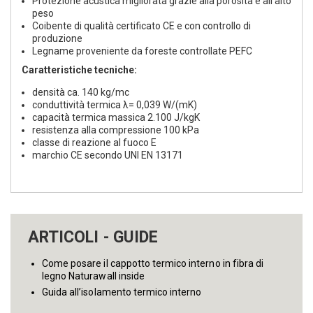
Protezione acustica migliorata grazie alla porosità e all‘alto
peso
Coibente di qualità certificato CE e con controllo di
produzione
Legname proveniente da foreste controllate PEFC
Caratteristiche tecniche:
densità ca. 140 kg/mc
conduttività termica λ= 0,039 W/(mK)
capacità termica massica 2.100 J/kgK
resistenza alla compressione 100 kPa
classe di reazione al fuoco E
marchio CE secondo UNI EN 13171
ARTICOLI - GUIDE
Come posare il cappotto termico interno in fibra di
legno Naturawall inside
Guida all’isolamento termico interno