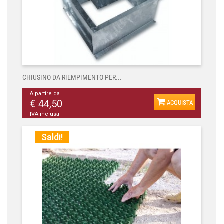
CHIUSINO DA RIEMPIMENTO PER...
A partire da
€ 44,50
ACQUISTA
IVA inclusa
Saldi!