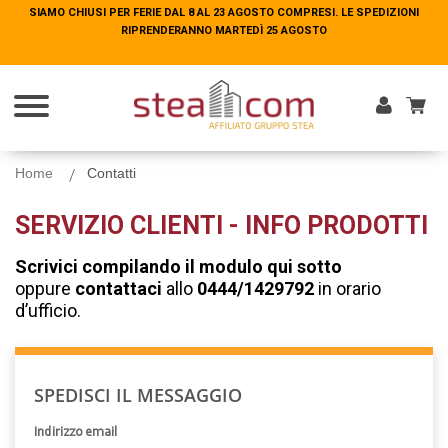
SIAMO CHIUSI PER FERIE DAL 8 AL 23 AGOSTO COMPRESI. LE SPEDIZIONI
SIAMO CHIUSI PER FERIE DAL 8 AL 23 AGOSTO COMPRESI. LE SPEDIZIONI
RIPRENDERANNO MARTEDÌ 25 AGOSTO
RIPRENDERANNO MARTEDÌ 25 AGOSTO
Entra
Home
Contatti
SERVIZIO CLIENTI - INFO PRODOTTI
Scrivici compilando il modulo qui sotto
oppure
contattaci
allo
0444/1429792
in orario
d’ufficio.
SPEDISCI IL MESSAGGIO
Indirizzo email