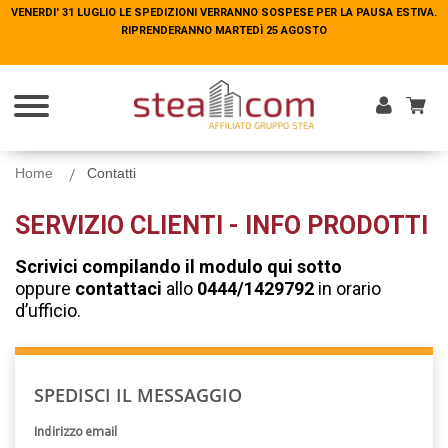
VENERDI' 31 LUGLIO LE SPEDIZIONI VERRANNO SOSPESE PER LA PAUSA ESTIVA.
VENERDI' 31 LUGLIO LE SPEDIZIONI VERRANNO SOSPESE PER LA PAUSA ESTIVA.
RIPRENDERANNO MARTEDÌ 25 AGOSTO
RIPRENDERANNO MARTEDÌ 25 AGOSTO
Entra
Home
Contatti
SERVIZIO CLIENTI - INFO PRODOTTI
Scrivici compilando il modulo qui sotto
oppure
contattaci
allo
0444/1429792
in orario
d’ufficio.
SPEDISCI IL MESSAGGIO
Indirizzo email