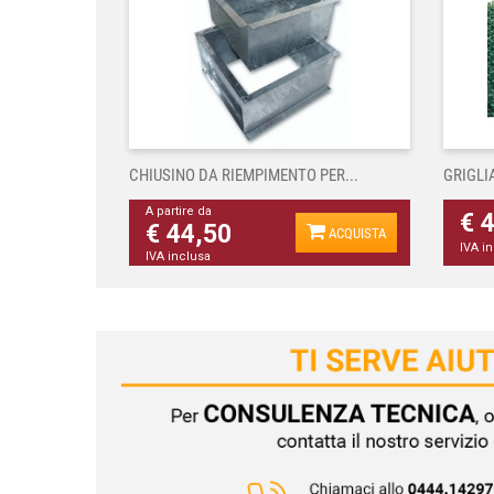
CHIUSINO DA RIEMPIMENTO PER...
GRIGLI
A partire da
€ 
€ 44,50
ACQUISTA
IVA i
IVA inclusa