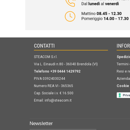
CONTATTI
INFO
STEACOM S.r.l.
Spedizi
Via L. Einaudi n.80 - 36040 Brendola (VI)
Termini 
Telefono +39 0444 1429792
Resi e r
P.IVA 03924030244
Azienda
Numero REA VI - 365365
Cookie 
Cap. Sociale i.v. € 16.500
Email:
info@steacom.it
Newsletter