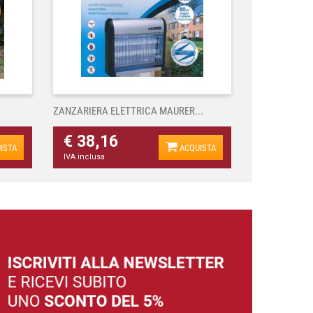
ZANZARIERA ELETTRICA MAURER...
€ 38,16
ISTA
ACQUISTA
IVA inclusa