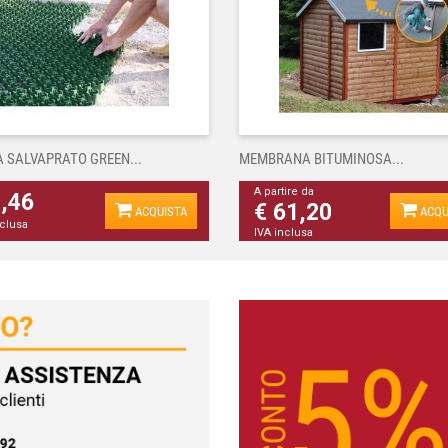
A SALVAPRATO GREEN...
MEMBRANA BITUMINOSA...
A partire da
4,46
€ 61,20
ACQUISTA
ACQU
nclusa
IVA inclusa