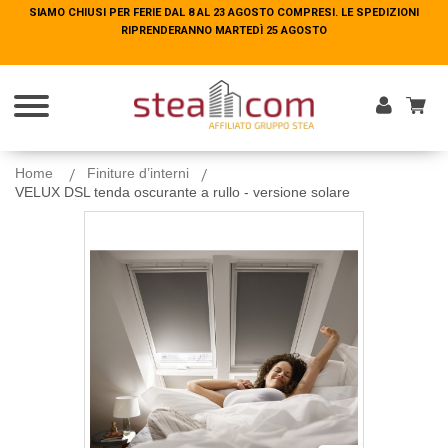
SIAMO CHIUSI PER FERIE DAL 8 AL 23 AGOSTO COMPRESI. LE SPEDIZIONI
SIAMO CHIUSI PER FERIE DAL 8 AL 23 AGOSTO COMPRESI. LE SPEDIZIONI
RIPRENDERANNO MARTEDÌ 25 AGOSTO
RIPRENDERANNO MARTEDÌ 25 AGOSTO
Entra
Home
Finiture d’interni
VELUX DSL tenda oscurante a rullo - versione solare