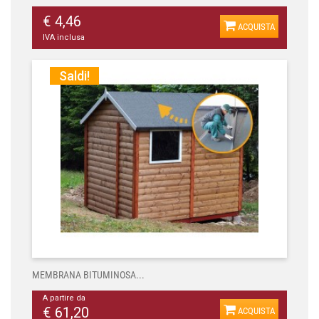
€ 4,46
ACQUISTA
IVA inclusa
Saldi!
MEMBRANA BITUMINOSA...
A partire da
€ 61,20
ACQUISTA