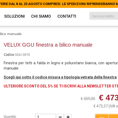
FERIE DAL 8 AL 23 AGOSTO COMPRESI. LE SPEDIZIONI RIPRENDERANNO
FERIE DAL 8 AL 23 AGOSTO COMPRESI. LE SPEDIZIONI RIPRENDERANNO
SOLUZIONI
CHI SIAMO
CONTATTI
ilico manuale
VELUX GGU finestra a bilico manuale
GGU 0070
Codice
Finestra per tetti a falda in legno e poliuretano bianca, con apertura
manuale.
Scegli qui sotto il codice misura e tipologia vetrata della finestra
ULTERIORE SCONTO DEL 5% SE TI ISCRIVI ALLA NEWSLETTER S
€ 47
€ 509,00
€ 473,37
(IVA 
Quantità: