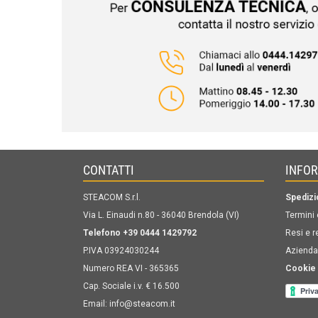
CONTATTI
INFO
STEACOM S.r.l.
Spedizi
Via L. Einaudi n.80 - 36040 Brendola (VI)
Termini 
Telefono +39 0444 1429792
Resi e r
P.IVA 03924030244
Azienda
Numero REA VI - 365365
Cookie 
Cap. Sociale i.v. € 16.500
Email:
info@steacom.it