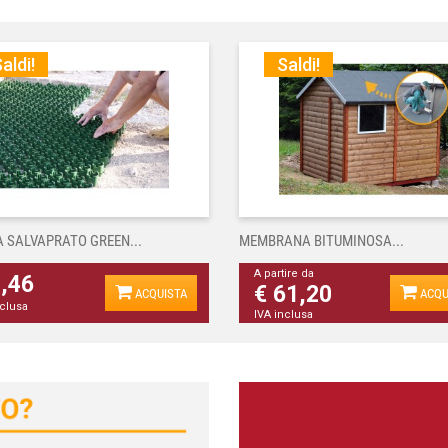
aldi!
Saldi!
A SALVAPRATO GREEN...
MEMBRANA BITUMINOSA...
A partire da
4,46
€ 61,20
ACQUISTA
ACQU
nclusa
IVA inclusa