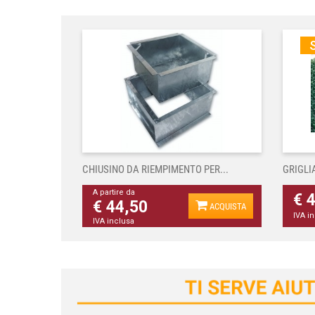
S
CHIUSINO DA RIEMPIMENTO PER...
GRIGLI
A partire da
€ 
€ 44,50
ACQUISTA
IVA i
IVA inclusa