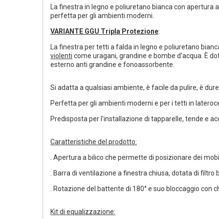
La finestra in legno e poliuretano bianca con apertura a
perfetta per gli ambienti moderni.
VARIANTE GGU
Tripla Protezione
:
La finestra per tetti a falda in legno e poliuretano bia
violenti
come uragani, grandine e bombe d'acqua. È dota
esterno anti grandine e fonoassorbente.
Si adatta a qualsiasi ambiente, è facile da pulire, è d
Perfetta per gli ambienti moderni e per i tetti in later
Predisposta per l'installazione di tapparelle, tende e acc
Caratteristiche del prodotto:
. Apertura a bilico che permette di posizionare dei mobi
. Barra di ventilazione a finestra chiusa, dotata di filtro 
. Rotazione del battente di 180° e suo bloccaggio con chi
Kit di equalizzazione: