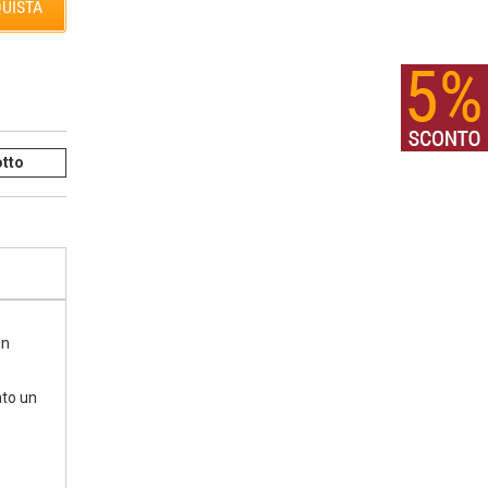
UISTA
tto
in
ato un