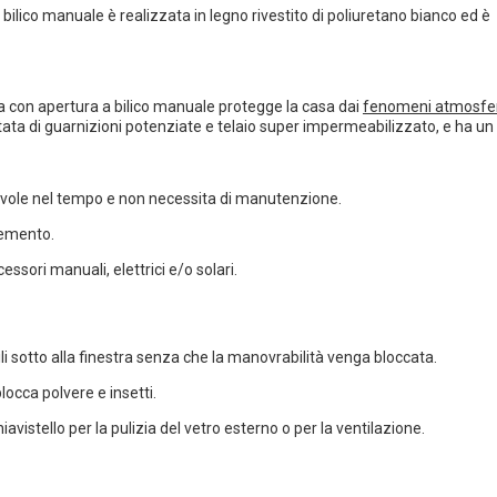
 bilico manuale è realizzata in legno rivestito di poliuretano bianco ed è
nca con apertura a bilico manuale protegge la casa dai
fenomeni atmosferi
ta di guarnizioni potenziate e telaio super impermeabilizzato, e ha un
urevole nel tempo e non necessita di manutenzione.
ocemento.
essori manuali, elettrici e/o solari.
li sotto alla finestra senza che la manovrabilità venga bloccata.
blocca polvere e insetti.
avistello per la pulizia del vetro esterno o per la ventilazione.