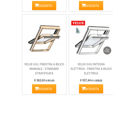
ACQUISTA
ACQUISTA
VELUX GGL FINESTRA A BILICO
VELUX GGU INTEGRA
MANUALE - STANDARD
ELETTRICA - FINESTRA A BILICO
STRATIFICATA
ELETTRICA
€ 363,63
€ 937,44
€ 391,00
€ 1.008,00
ACQUISTA
ACQUISTA