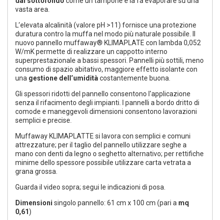
dal sottofondo
come un tampone e la fa evaporare su una
vasta area.
L’elevata alcalinità (valore pH >11) fornisce una protezione
duratura contro la muffa nel modo più naturale possibile. Il
nuovo pannello muffaway® KLIMAPLATE con lambda 0,052
W/mK permette di realizzare un cappotto interno
superprestazionale a bassi spessori. Pannelli più sottili, meno
consumo di spazio abitativo, maggiore effetto isolante con
una
gestione dell’umidità
costantemente buona.
Gli spessori ridotti del pannello consentono l'applicazione
senza il rifacimento degli impianti. I pannelli a bordo dritto di
comode e maneggevoli dimensioni consentono lavorazioni
semplici e precise.
Muffaway KLIMAPLATTE si lavora con semplici e comuni
attrezzature; per il taglio del pannello utilizzare seghe a
mano con denti da legno o seghetto alternativo; per rettifiche
minime dello spessore possibile utilizzare carta vetrata a
grana grossa.
Guarda il video sopra; segui le indicazioni di posa.
Dimensioni
singolo pannello: 61 cm x 100 cm (pari a
mq
0,61
)