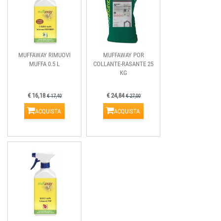
MUFFAWAY RIMUOVI
MUFFAWAY POR
MUFFA 0.5 L
COLLANTE-RASANTE 25
KG
€ 16,18
€ 24,84
€ 17,40
€ 27,00
ACQUISTA
ACQUISTA