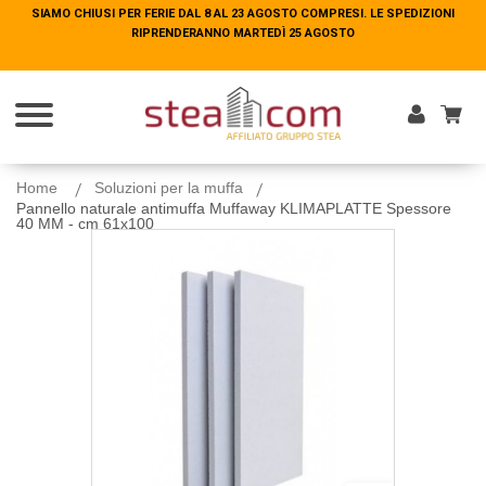
SIAMO CHIUSI PER FERIE DAL 8 AL 23 AGOSTO COMPRESI. LE SPEDIZIONI
SIAMO CHIUSI PER FERIE DAL 8 AL 23 AGOSTO COMPRESI. LE SPEDIZIONI
RIPRENDERANNO MARTEDÌ 25 AGOSTO
RIPRENDERANNO MARTEDÌ 25 AGOSTO
Entra
Home
Soluzioni per la muffa
Pannello naturale antimuffa Muffaway KLIMAPLATTE Spessore
40 MM - cm 61x100