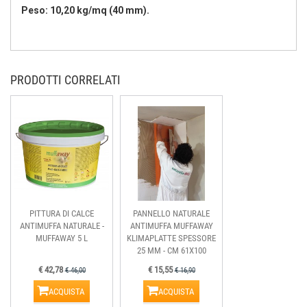
Peso: 10,20 kg/mq (40 mm).
PRODOTTI CORRELATI
PITTURA DI CALCE
PANNELLO NATURALE
ANTIMUFFA NATURALE -
ANTIMUFFA MUFFAWAY
MUFFAWAY 5 L
KLIMAPLATTE SPESSORE
25 MM - CM 61X100
€ 42,78
€ 15,55
€ 46,00
€ 16,90
ACQUISTA
ACQUISTA