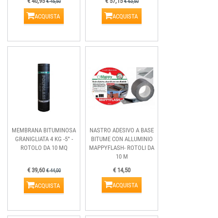
€ 40,95
€ 57,15
€ 45,50
€ 63,50
ACQUISTA
ACQUISTA
MEMBRANA BITUMINOSA
NASTRO ADESIVO A BASE
GRANIGLIATA 4 KG -5° -
BITUME CON ALLUMINIO
ROTOLO DA 10 MQ
MAPPYFLASH- ROTOLI DA
10 M
€ 39,60
€ 14,50
€ 44,00
ACQUISTA
ACQUISTA