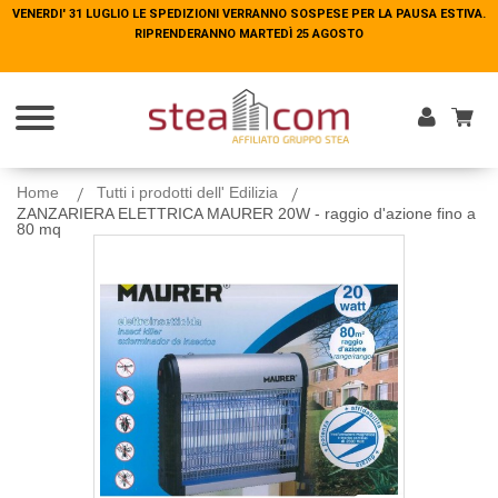
VENERDI' 31 LUGLIO LE SPEDIZIONI VERRANNO SOSPESE PER LA PAUSA ESTIVA.
VENERDI' 31 LUGLIO LE SPEDIZIONI VERRANNO SOSPESE PER LA PAUSA ESTIVA.
RIPRENDERANNO MARTEDÌ 25 AGOSTO
RIPRENDERANNO MARTEDÌ 25 AGOSTO
Entra
Home
Tutti i prodotti dell' Edilizia
ZANZARIERA ELETTRICA MAURER 20W - raggio d'azione fino a
80 mq