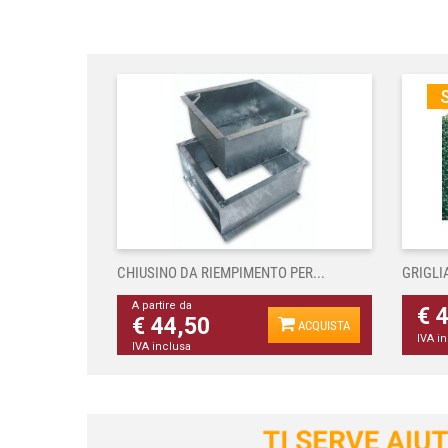
S
CHIUSINO DA RIEMPIMENTO PER...
GRIGLI
A partire da
€ 
€ 44,50
ACQUISTA
IVA i
IVA inclusa