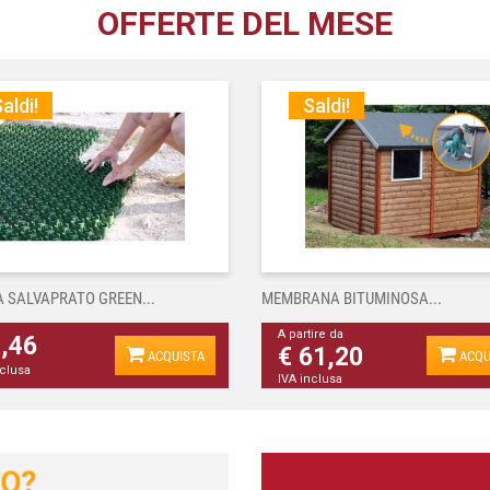
OFFERTE DEL MESE
aldi!
Saldi!
A SALVAPRATO GREEN...
MEMBRANA BITUMINOSA...
A partire da
4,46
€ 61,20
ACQUISTA
ACQU
nclusa
IVA inclusa