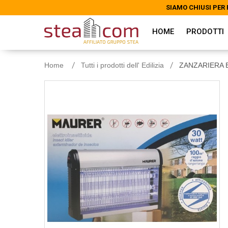
SIAMO CHIUSI PER 
SIAMO CHIUSI PER 
HOME
PRODOTTI
Home
Tutti i prodotti dell' Edilizia
ZANZARIERA EL