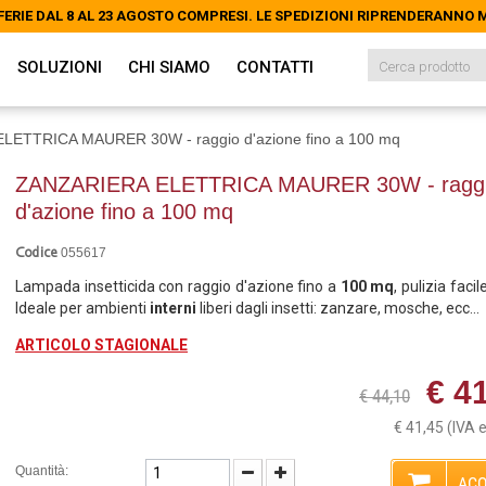
FERIE DAL 8 AL 23 AGOSTO COMPRESI. LE SPEDIZIONI RIPRENDERANNO
FERIE DAL 8 AL 23 AGOSTO COMPRESI. LE SPEDIZIONI RIPRENDERANNO
SOLUZIONI
CHI SIAMO
CONTATTI
ETTRICA MAURER 30W - raggio d'azione fino a 100 mq
ZANZARIERA ELETTRICA MAURER 30W - ragg
d'azione fino a 100 mq
055617
Codice
Lampada insetticida con raggio d'azione fino a
100 mq
, pulizia facil
Ideale per ambienti
interni
liberi dagli insetti: zanzare, mosche, ecc...
ARTICOLO STAGIONALE
€ 4
€ 44,10
€ 41,45
(IVA 
Quantità:
ACQ