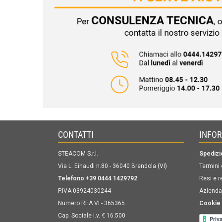
CONTATTI
INFO
STEACOM S.r.l.
Spedizi
Via L. Einaudi n.80 - 36040 Brendola (VI)
Termini 
Telefono +39 0444 1429792
Resi e r
P.IVA 03924030244
Azienda
Numero REA VI - 365365
Cookie 
Cap. Sociale i.v. € 16.500