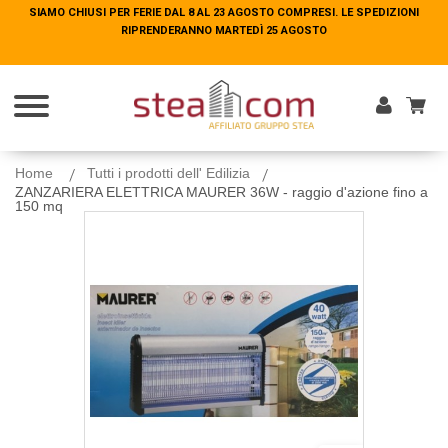
SIAMO CHIUSI PER FERIE DAL 8 AL 23 AGOSTO COMPRESI. LE SPEDIZIONI
SIAMO CHIUSI PER FERIE DAL 8 AL 23 AGOSTO COMPRESI. LE SPEDIZIONI
RIPRENDERANNO MARTEDÌ 25 AGOSTO
RIPRENDERANNO MARTEDÌ 25 AGOSTO
Entra
Home
Tutti i prodotti dell' Edilizia
ZANZARIERA ELETTRICA MAURER 36W - raggio d'azione fino a
150 mq