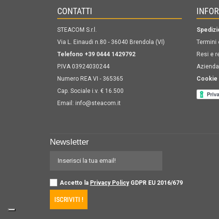
CONTATTI
INFO
STEACOM S.r.l.
Spedizi
Via L. Einaudi n.80 - 36040 Brendola (VI)
Termini 
Telefono +39 0444 1429792
Resi e r
P.IVA 03924030244
Azienda
Numero REA VI - 365365
Cookie 
Cap. Sociale i.v. € 16.500
Email:
info@steacom.it
Newsletter
Accetto la
Privacy Policy
GDPR EU 2016/679
ISCRIVITI !