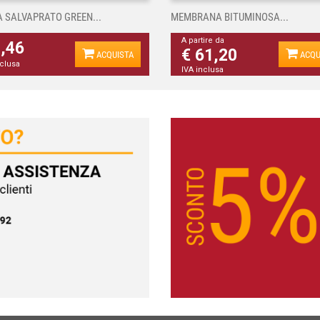
A SALVAPRATO GREEN...
MEMBRANA BITUMINOSA...
A partire da
4,46
€ 61,20
ACQUISTA
ACQU
nclusa
IVA inclusa