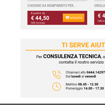
CHIUSINO DA RIEMPIMENTO PER...
GRIGLI
A partire da
€ 
€ 44,50
ACQUISTA
IVA i
IVA inclusa