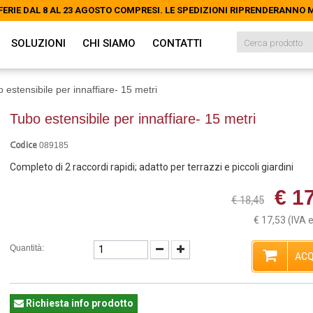
FERIE DAL 8 AL 23 AGOSTO COMPRESI. LE SPEDIZIONI RIPRENDERANNO
FERIE DAL 8 AL 23 AGOSTO COMPRESI. LE SPEDIZIONI RIPRENDERANNO
SOLUZIONI
CHI SIAMO
CONTATTI
 estensibile per innaffiare- 15 metri
Tubo estensibile per innaffiare- 15 metri
089185
Codice
Completo di 2 raccordi rapidi; adatto per terrazzi e piccoli giardini
€ 1
€ 18,45
€ 17,53
(IVA 
Quantità:
ACQ
Richiesta info prodotto