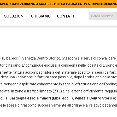
LE SPEDIZIONI VERRANNO SOSPESE PER LA PAUSA ESTIVA. RIPRENDERAN
LE SPEDIZIONI VERRANNO SOSPESE PER LA PAUSA ESTIVA. RIPRENDERAN
SOLUZIONI
CHI SIAMO
CONTATTI
i (Elba, ecc..), Venezia Centro Storico, Steacom si riserva di convalidare g
orio italiano. E' comunque esclusa la consegna nelle località di Livigno 
mette fattura accompagnatoria del materiale spedito, ai sensi dell'art 1
e. Nessuna variazione in fattura sarà possibile, dopo l'emissione della ste
e, vengono esplicitate chiaramente in sede di effettuazione dell'ordine
agiate
, in zone a traffico limitato (
ZTL
) e nelle
zone difficilmente raggiung
icilia, Sardegna e isole minori (Elba, ecc...), Venezia Centro Storico
;
are le spese di trasporto successivamente all'ordine e al relativo pagam