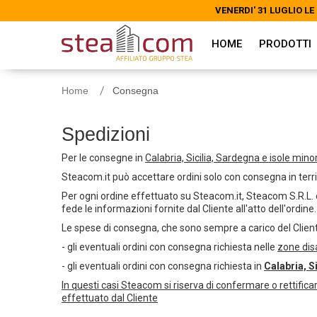
VENERDI' 31 LUGLIO 
VENERDI' 31 LUGLIO 
HOME
PRODOTTI
Home
Consegna
Spedizioni
Per le consegne in
Calabria, Sicilia, Sardegna e isole minor
Steacom.it può accettare ordini solo con consegna in territ
Per ogni ordine effettuato su Steacom.it, Steacom S.R.L. e
fede le informazioni fornite dal Cliente all'atto dell'ordin
Le spese di consegna, che sono sempre a carico del Client
- gli eventuali ordini con consegna richiesta nelle
zone dis
- gli eventuali ordini con consegna richiesta in
Calabria, S
In questi casi Steacom si riserva di confermare o rettific
effettuato dal Cliente