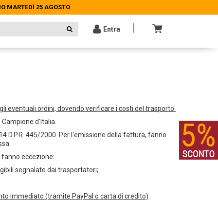
NO MARTEDÌ 25 AGOSTO
NO MARTEDÌ 25 AGOSTO
|
Entra
li eventuali ordini, dovendo verificare i costi del trasporto.
e Campione d'Italia.
4 D.P.R. 445/2000. Per l'emissione della fattura, fanno
ssa.
; fanno eccezione:
ibili
segnalate dai trasportatori;
ento immediato (tramite PayPal o carta di credito)