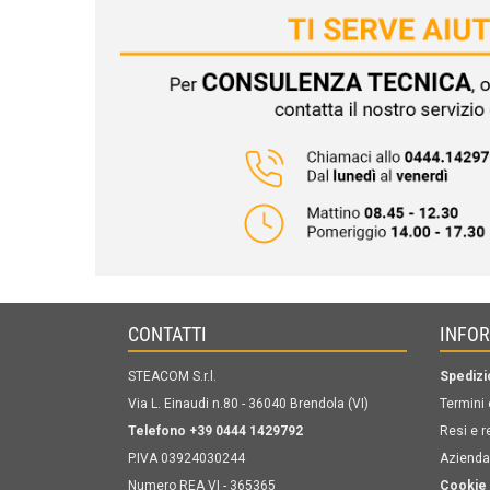
CONTATTI
INFO
STEACOM S.r.l.
Spedizi
Via L. Einaudi n.80 - 36040 Brendola (VI)
Termini 
Telefono +39 0444 1429792
Resi e r
P.IVA 03924030244
Azienda
Numero REA VI - 365365
Cookie 