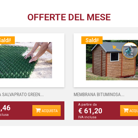
OFFERTE DEL MESE
aldi!
Saldi!
A SALVAPRATO GREEN...
MEMBRANA BITUMINOSA...
A partire da
4,46
€ 61,20
ACQUISTA
ACQU
nclusa
IVA inclusa