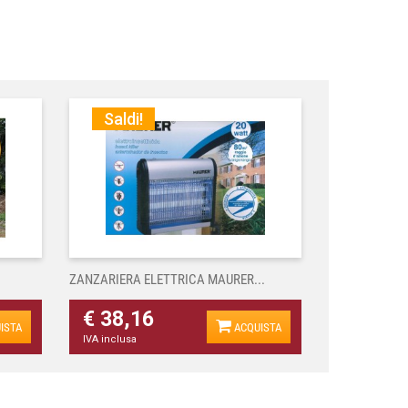
Saldi!
ZANZARIERA ELETTRICA MAURER...
€ 38,16
ISTA
ACQUISTA
IVA inclusa