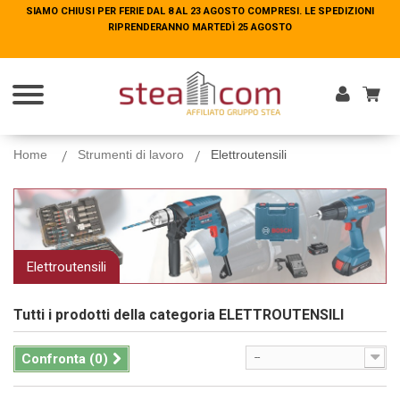
SIAMO CHIUSI PER FERIE DAL 8 AL 23 AGOSTO COMPRESI. LE SPEDIZIONI
SIAMO CHIUSI PER FERIE DAL 8 AL 23 AGOSTO COMPRESI. LE SPEDIZIONI
RIPRENDERANNO MARTEDÌ 25 AGOSTO
RIPRENDERANNO MARTEDÌ 25 AGOSTO
Entra
Home
Strumenti di lavoro
Elettroutensili
Elettroutensili
Tutti i prodotti della categoria
ELETTROUTENSILI
Confronta (
0
)
--