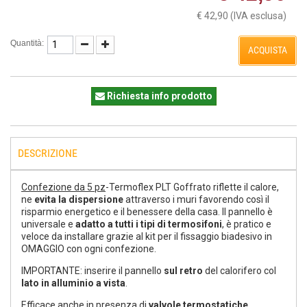
€ 42,90
(IVA esclusa)
Quantità:
ACQUISTA
Richiesta info prodotto
DESCRIZIONE
Confezione da 5 pz
-Termoflex PLT Goffrato riflette il calore,
ne
evita la dispersione
attraverso i muri favorendo così il
risparmio energetico e il benessere della casa. Il pannello è
universale e
adatto a tutti i tipi di termosifoni
, è pratico e
veloce da installare grazie al kit per il fissaggio biadesivo in
OMAGGIO con ogni confezione.
IMPORTANTE: inserire il pannello
sul retro
del calorifero col
lato in alluminio a vista
.
Efficace anche in presenza di
valvole termostatiche
.