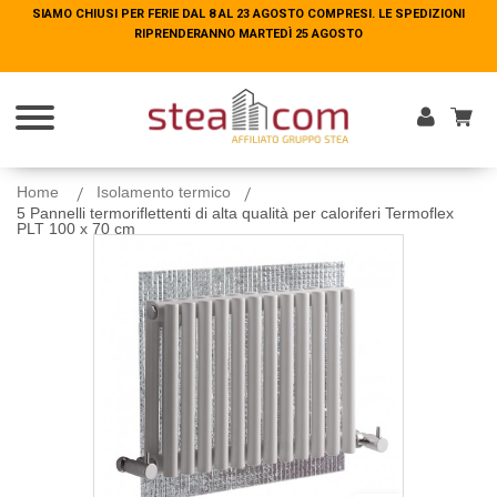
SIAMO CHIUSI PER FERIE DAL 8 AL 23 AGOSTO COMPRESI. LE SPEDIZIONI
SIAMO CHIUSI PER FERIE DAL 8 AL 23 AGOSTO COMPRESI. LE SPEDIZIONI
RIPRENDERANNO MARTEDÌ 25 AGOSTO
RIPRENDERANNO MARTEDÌ 25 AGOSTO
Entra
Home
Isolamento termico
5 Pannelli termoriflettenti di alta qualità per caloriferi Termoflex
PLT 100 x 70 cm