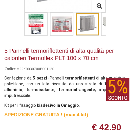
5 Pannelli termoriflettenti di alta qualità per
caloriferi Termoflex PLT 100 x 70 cm
M22K0030700B001120
Codice
Confezione da
5 pezzi
-Pannelli
termoriflettenti
di alta qualità in
polietilene, con un lato rivestito da uno strato di
100% puro
alluminio; termoisolante, termorinfrangente;
impermeabile,
imputrescibile.
Kit per il fissaggio
biadesivo in Omaggio
.
SPEDIZIONE GRATUITA ! (max 4 kit)
€ 42,90