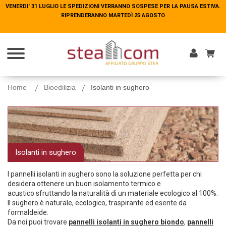
VENERDI' 31 LUGLIO LE SPEDIZIONI VERRANNO SOSPESE PER LA PAUSA ESTIVA.
VENERDI' 31 LUGLIO LE SPEDIZIONI VERRANNO SOSPESE PER LA PAUSA ESTIVA.
RIPRENDERANNO MARTEDÌ 25 AGOSTO
RIPRENDERANNO MARTEDÌ 25 AGOSTO
Entra
Home
Bioedilizia
Isolanti in sughero
Isolanti in sughero
I pannelli isolanti in sughero sono la soluzione perfetta per chi
desidera ottenere un buon isolamento termico e
acustico sfruttando la naturalità di un materiale ecologico al 100%.
Il sughero è naturale, ecologico, traspirante ed esente da
formaldeide.
Da noi puoi trovare
pannelli isolanti in sughero biondo
,
pannelli