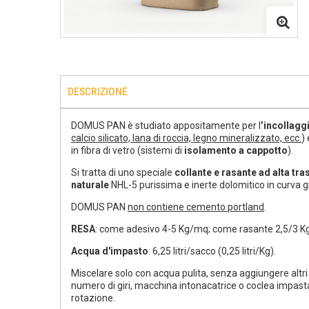
DESCRIZIONE
DOMUS PAN è studiato appositamente per l
’incollaggi
calcio silicato, lana di roccia, legno mineralizzato, ecc.
)
in fibra di vetro (sistemi di
isolamento a cappotto
).
Si tratta di uno speciale
collante e rasante ad alta tras
naturale
NHL-5 purissima e inerte dolomitico in curva 
DOMUS PAN
non contiene cemento portland
.
RESA
: come adesivo 4-5 Kg/mq; come rasante 2,5/3 
Acqua d'impasto
: 6,25 litri/sacco (0,25 litri/Kg).
Miscelare solo con acqua pulita, senza aggiungere altr
numero di giri, macchina intonacatrice o coclea impastat
rotazione.