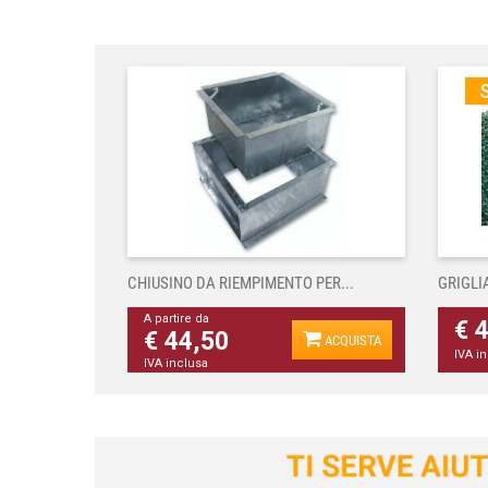
S
CHIUSINO DA RIEMPIMENTO PER...
GRIGLI
A partire da
€ 
€ 44,50
ACQUISTA
IVA i
IVA inclusa