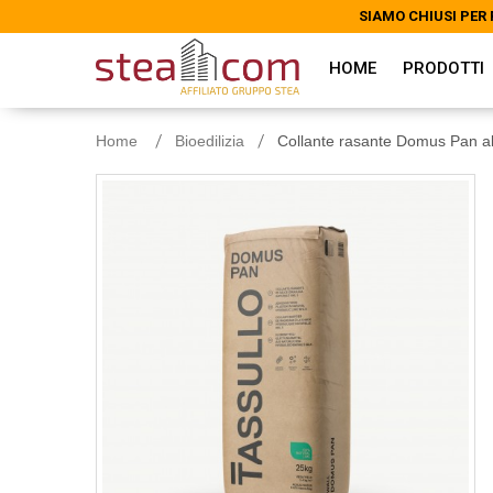
SIAMO CHIUSI PER 
SIAMO CHIUSI PER 
HOME
PRODOTTI
Home
Bioedilizia
Collante rasante Domus Pan all