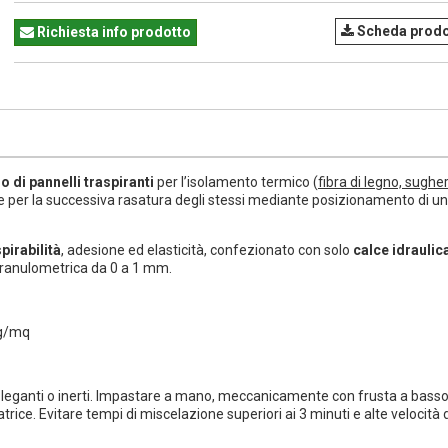
Scheda prodo
Richiesta info prodotto
o di pannelli traspiranti
per l’isolamento termico (
fibra di legno, sughe
 e per la successiva rasatura degli stessi mediante posizionamento di un
pirabilità
, adesione ed elasticità, confezionato con solo
calce idraulic
granulometrica da 0 a 1 mm.
Kg/mq
i leganti o inerti. Impastare a mano, meccanicamente con frusta a bass
rice. Evitare tempi di miscelazione superiori ai 3 minuti e alte velocità d