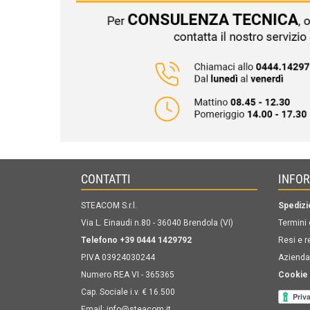
CONTATTI
INFO
STEACOM S.r.l.
Spedizi
Via L. Einaudi n.80 - 36040 Brendola (VI)
Termini 
Telefono +39 0444 1429792
Resi e r
P.IVA 03924030244
Azienda
Numero REA VI - 365365
Cookie 
Cap. Sociale i.v. € 16.500
Email:
info@steacom.it