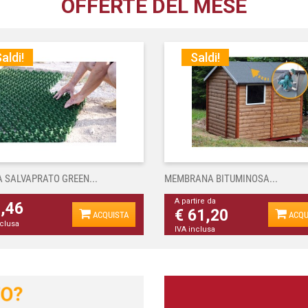
OFFERTE DEL MESE
aldi!
Saldi!
A SALVAPRATO GREEN...
MEMBRANA BITUMINOSA...
A partire da
4,46
€ 61,20
ACQUISTA
ACQU
nclusa
IVA inclusa