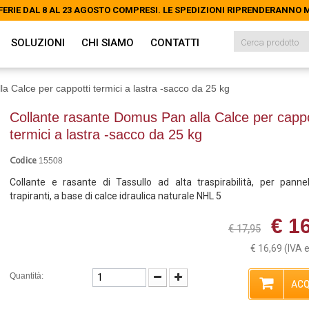
FERIE DAL 8 AL 23 AGOSTO COMPRESI. LE SPEDIZIONI RIPRENDERANNO
FERIE DAL 8 AL 23 AGOSTO COMPRESI. LE SPEDIZIONI RIPRENDERANNO
SOLUZIONI
CHI SIAMO
CONTATTI
a Calce per cappotti termici a lastra -sacco da 25 kg
Collante rasante Domus Pan alla Calce per cappo
termici a lastra -sacco da 25 kg
15508
Codice
Collante e rasante di Tassullo ad alta traspirabilità, per pannell
trapiranti, a base di calce idraulica naturale NHL 5
€ 1
€ 17,95
€ 16,69
(IVA 
Quantità:
ACQ