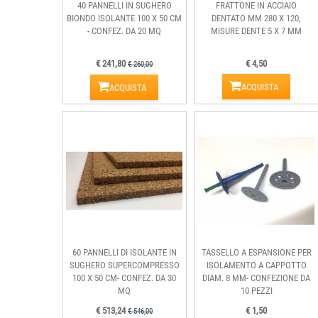
40 PANNELLI IN SUGHERO
FRATTONE IN ACCIAIO
BIONDO ISOLANTE 100 X 50 CM
DENTATO MM 280 X 120,
- CONFEZ. DA 20 MQ
MISURE DENTE 5 X 7 MM
€ 241,80
€ 4,50
€ 260,00
ACQUISTA
ACQUISTA
60 PANNELLI DI ISOLANTE IN
TASSELLO A ESPANSIONE PER
SUGHERO SUPERCOMPRESSO
ISOLAMENTO A CAPPOTTO
100 X 50 CM- CONFEZ. DA 30
DIAM. 8 MM- CONFEZIONE DA
MQ
10 PEZZI
€ 513,24
€ 1,50
€ 546,00