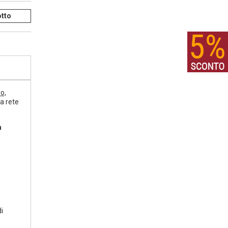
tto
ro,
a rete
a
o
i