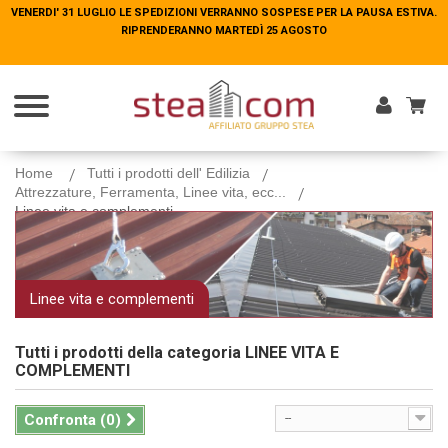
VENERDI' 31 LUGLIO LE SPEDIZIONI VERRANNO SOSPESE PER LA PAUSA ESTIVA.
VENERDI' 31 LUGLIO LE SPEDIZIONI VERRANNO SOSPESE PER LA PAUSA ESTIVA.
RIPRENDERANNO MARTEDÌ 25 AGOSTO
RIPRENDERANNO MARTEDÌ 25 AGOSTO
Entra
Home
Tutti i prodotti dell' Edilizia
Attrezzature, Ferramenta, Linee vita, ecc...
Linee vita e complementi
Linee vita e complementi
Tutti i prodotti della categoria
LINEE VITA E
COMPLEMENTI
Confronta (
0
)
--