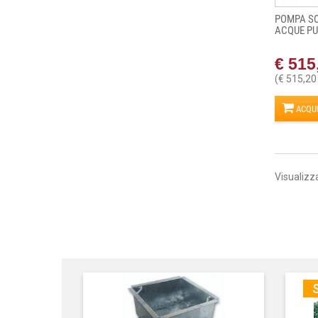
POMPA S
ACQUE PU
€ 515
(€ 515,20
ACQU
Visualizza
S