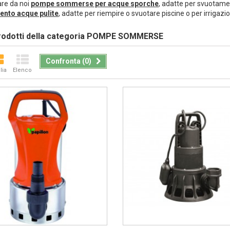
are da noi
pompe sommerse per acque sporche
, adatte per svuotamen
ento acque pulite
, adatte per riempire o svuotare piscine o per irrigazio
prodotti della categoria
POMPE SOMMERSE
Confronta (
0
)
lia
Elenco