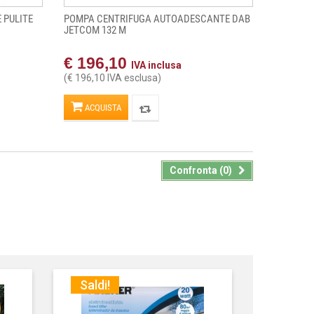
 PULITE
POMPA CENTRIFUGA AUTOADESCANTE DAB
JETCOM 132 M
€ 196,10
IVA inclusa
(€ 196,10 IVA esclusa)
ACQUISTA
Confronta (
0
)
Saldi!