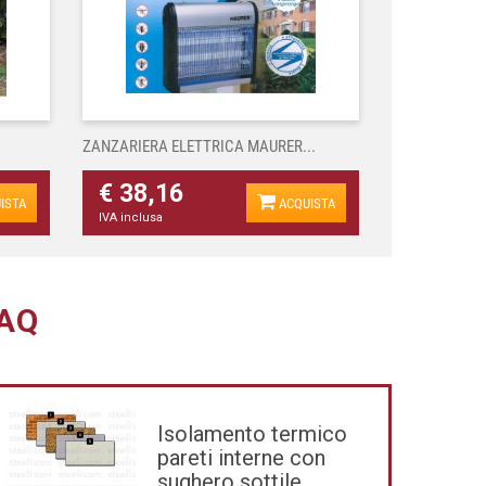
ZANZARIERA ELETTRICA MAURER...
€ 38,16
ISTA
ACQUISTA
IVA inclusa
AQ
Isolamento termico
pareti interne con
sughero sottile