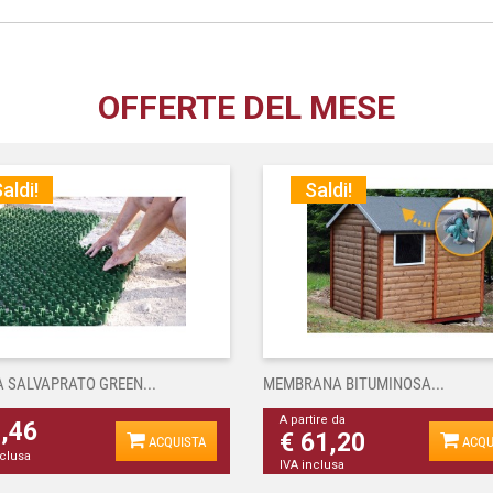
OFFERTE DEL MESE
aldi!
Saldi!
A SALVAPRATO GREEN...
MEMBRANA BITUMINOSA...
A partire da
4,46
€ 61,20
ACQUISTA
ACQU
nclusa
IVA inclusa