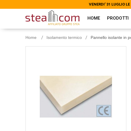
VENERDI' 31 LUGLIO 
VENERDI' 31 LUGLIO 
HOME
PRODOTTI
Home
Isolamento termico
Pannello isolante in 