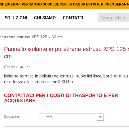
LE SPEDIZIONI VERRANNO SOSPESE PER LA PAUSA ESTIVA. RIPRENDERAN
LE SPEDIZIONI VERRANNO SOSPESE PER LA PAUSA ESTIVA. RIPRENDERAN
SOLUZIONI
CHI SIAMO
CONTATTI
polistirene estruso XPS 125 x 60 cm
Pannello isolante in polistirene estruso XPS 125 
cm
2140177
Codice
Isolante termico in polistirene estruso- superfici lisce, bordi dritti su tu
resistenza alla compressione 300 kPa.
CONTATTACI PER I COSTI DI TRASPORTO E PER
ACQUISTARE
Spessore :
30 mm