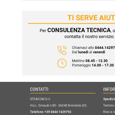
CONTATTI
INFO
STEACOM S.r.l.
Spedizi
Via L. Einaudi n.80 - 36040 Brendola (VI)
Termini 
Telefono +39 0444 1429792
Resi e r