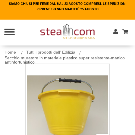
SIAMO CHIUSI PER FERIE DAL 8 AL 23 AGOSTO COMPRESI. LE SPEDIZIONI
SIAMO CHIUSI PER FERIE DAL 8 AL 23 AGOSTO COMPRESI. LE SPEDIZIONI
RIPRENDERANNO MARTEDÌ 25 AGOSTO
RIPRENDERANNO MARTEDÌ 25 AGOSTO
Entra
Home
Tutti i prodotti dell' Edilizia
Secchio muratore in materiale plastico super resistente-manico
antinfortunistico