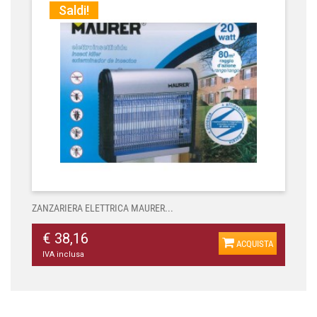
Saldi!
ZANZARIERA ELETTRICA MAURER...
€ 38,16
ACQUISTA
IVA inclusa