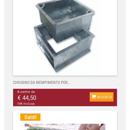
CHIUSINO DA RIEMPIMENTO PER...
A partire da
€ 44,50
ACQUISTA
IVA inclusa
Saldi!