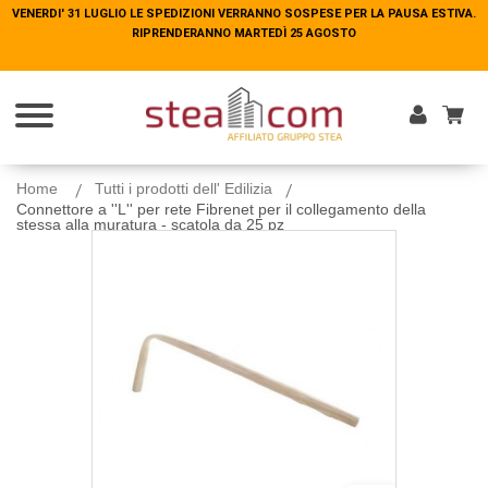
VENERDI' 31 LUGLIO LE SPEDIZIONI VERRANNO SOSPESE PER LA PAUSA ESTIVA.
VENERDI' 31 LUGLIO LE SPEDIZIONI VERRANNO SOSPESE PER LA PAUSA ESTIVA.
RIPRENDERANNO MARTEDÌ 25 AGOSTO
RIPRENDERANNO MARTEDÌ 25 AGOSTO
Entra
Home
Tutti i prodotti dell' Edilizia
Connettore a ''L'' per rete Fibrenet per il collegamento della
stessa alla muratura - scatola da 25 pz