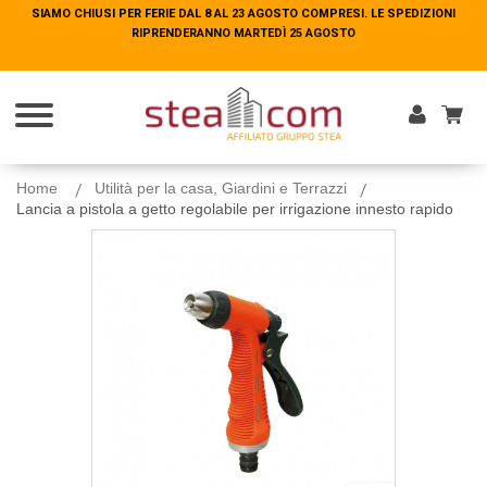
SIAMO CHIUSI PER FERIE DAL 8 AL 23 AGOSTO COMPRESI. LE SPEDIZIONI
SIAMO CHIUSI PER FERIE DAL 8 AL 23 AGOSTO COMPRESI. LE SPEDIZIONI
RIPRENDERANNO MARTEDÌ 25 AGOSTO
RIPRENDERANNO MARTEDÌ 25 AGOSTO
Entra
Home
Utilità per la casa, Giardini e Terrazzi
Lancia a pistola a getto regolabile per irrigazione innesto rapido