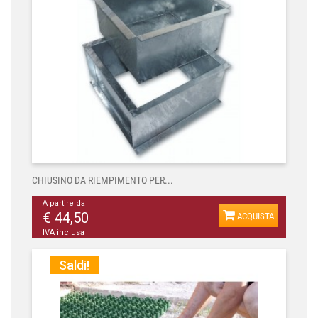
CHIUSINO DA RIEMPIMENTO PER...
A partire da
€ 44,50
ACQUISTA
IVA inclusa
Saldi!