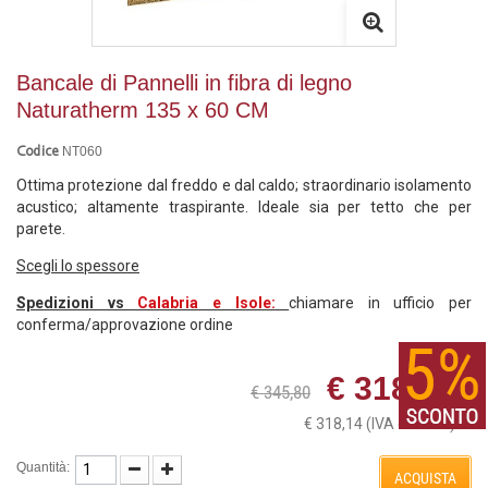
Bancale di Pannelli in fibra di legno
Naturatherm 135 x 60 CM
NT060
Codice
Ottima protezione dal freddo e dal caldo; straordinario isolamento
acustico; altamente traspirante. Ideale sia per tetto che per
parete.
Scegli lo spessore
Spedizioni vs
Calabria e Isole:
chiamare in ufficio per
conferma/approvazione ordine
€ 318,14
€ 345,80
€ 318,14
(IVA esclusa)
Quantità:
ACQUISTA