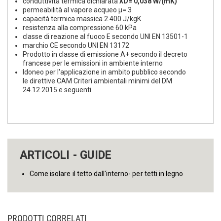
conduttività termica dichiarata
λD= 0,038 W/(mK)
permeabilità al vapore acqueo µ= 3
capacità termica massica 2.400 J/kgK
resistenza alla compressione 60 kPa
classe di reazione al fuoco E secondo UNI EN 13501-1
marchio CE secondo UNI EN 13172
Prodotto in classe di emissione A+ secondo il decreto
francese per le emissioni in ambiente interno
Idoneo per l'applicazione in ambito pubblico secondo
le direttive CAM Criteri ambientali minimi del DM
24.12.2015 e seguenti
ARTICOLI - GUIDE
Come isolare il tetto dall'interno- per tetti in legno
PRODOTTI CORRELATI