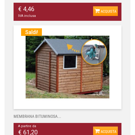
€ 4,46
ACQUISTA
IVA inclusa
Saldi!
MEMBRANA BITUMINOSA...
A partire da
€ 61,20
ACQUISTA