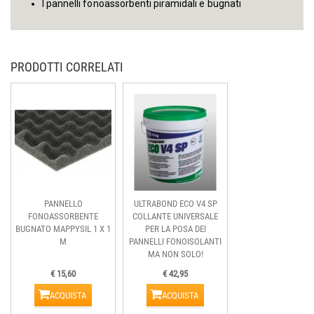
I pannelli fonoassorbenti piramidali e bugnati
PRODOTTI CORRELATI
PANNELLO
ULTRABOND ECO V4 SP
FONOASSORBENTE
COLLANTE UNIVERSALE
BUGNATO MAPPYSIL 1 X 1
PER LA POSA DEI
M
PANNELLI FONOISOLANTI
MA NON SOLO!
€ 15,60
€ 42,95
ACQUISTA
ACQUISTA