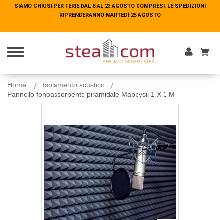
SIAMO CHIUSI PER FERIE DAL 8 AL 23 AGOSTO COMPRESI. LE SPEDIZIONI
SIAMO CHIUSI PER FERIE DAL 8 AL 23 AGOSTO COMPRESI. LE SPEDIZIONI
RIPRENDERANNO MARTEDÌ 25 AGOSTO
RIPRENDERANNO MARTEDÌ 25 AGOSTO
Entra
Home
Isolamento acustico
Pannello fonoassorbente piramidale Mappysil 1 X 1 M