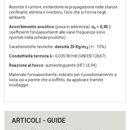
Assorbe il rumore, evitandone la propagazione nelle stanze
confinanti; elimina il riverbero, l'eco che si forma negli
ambienti.
Assorbimento acustico
(posa in aderenza):
α
= 0,45
(i
w
coefficienti fonoassorbenti alle varie frequenze sono
riportati nella scheda prodotto)
Caratteristiche tecniche:
densità
25 Kg/m
(+/- 10%).
3
Conduttività termica λ
= 0,035 W/mK (UNI EN 12667)
Reazione al fuoco
: autoestinguente (HF1 UL94).
Materiale fonoassorbente, indicato per il posizionamento a
vista sia a parete che a soffitto, da applicare tramite
incollaggio.
ARTICOLI - GUIDE