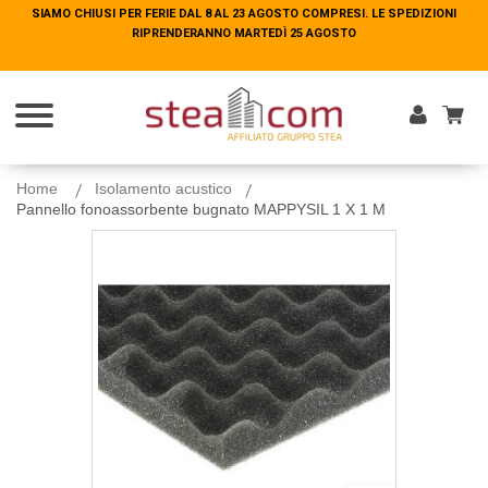
SIAMO CHIUSI PER FERIE DAL 8 AL 23 AGOSTO COMPRESI. LE SPEDIZIONI
SIAMO CHIUSI PER FERIE DAL 8 AL 23 AGOSTO COMPRESI. LE SPEDIZIONI
RIPRENDERANNO MARTEDÌ 25 AGOSTO
RIPRENDERANNO MARTEDÌ 25 AGOSTO
Entra
Home
Isolamento acustico
Pannello fonoassorbente bugnato MAPPYSIL 1 X 1 M