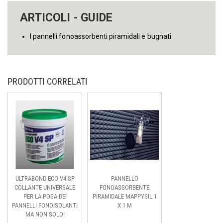
ARTICOLI - GUIDE
I pannelli fonoassorbenti piramidali e bugnati
PRODOTTI CORRELATI
ULTRABOND ECO V4 SP
PANNELLO
COLLANTE UNIVERSALE
FONOASSORBENTE
PER LA POSA DEI
PIRAMIDALE MAPPYSIL 1
PANNELLI FONOISOLANTI
X 1 M
MA NON SOLO!