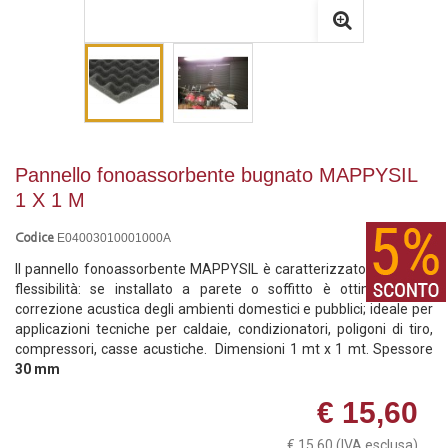
Pannello fonoassorbente bugnato MAPPYSIL
1 X 1 M
E04003010001000A
Codice
Il pannello fonoassorbente MAPPYSIL è caratterizzato da un'alta
flessibilità: se installato a parete o soffitto è ottimo per la
correzione acustica degli ambienti domestici e pubblici; ideale per
applicazioni tecniche per caldaie, condizionatori, poligoni di tiro,
compressori, casse acustiche. Dimensioni 1 mt x 1 mt. Spessore
30 mm
€ 15,60
€ 15,60
(IVA esclusa)