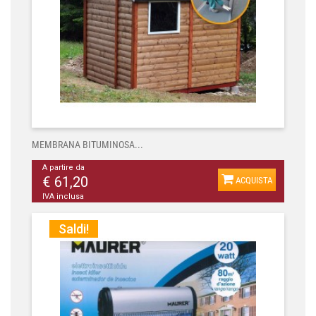
MEMBRANA BITUMINOSA...
A partire da
€ 61,20
ACQUISTA
IVA inclusa
Saldi!