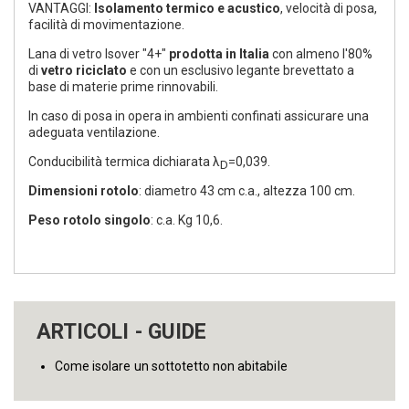
VANTAGGI:
Isolamento termico e acustico
, velocità di posa,
facilità di movimentazione.
Lana di vetro Isover "4+"
prodotta in Italia
con almeno l'80%
di
vetro riciclato
e con un esclusivo legante brevettato a
base di materie prime rinnovabili.
In caso di posa in opera in ambienti confinati assicurare una
adeguata ventilazione.
Conducibilità termica dichiarata λ
=0,039.
D
Dimensioni rotolo
: diametro 43 cm c.a., altezza 100 cm.
Peso rotolo singolo
: c.a. Kg 10,6.
ARTICOLI - GUIDE
Come isolare un sottotetto non abitabile