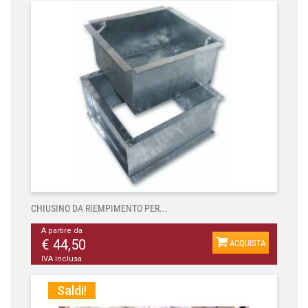
CHIUSINO DA RIEMPIMENTO PER...
A partire da
€ 44,50
ACQUISTA
IVA inclusa
Saldi!