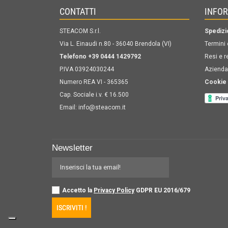
CONTATTI
INFO
STEACOM S.r.l.
Spedizi
Via L. Einaudi n.80 - 36040 Brendola (VI)
Termini 
Telefono +39 0444 1429792
Resi e r
P.IVA 03924030244
Azienda
Numero REA VI - 365365
Cookie 
Cap. Sociale i.v. € 16.500
Email:
info@steacom.it
Newsletter
Accetto la
Privacy Policy
GDPR EU 2016/679
ISCRIVITI !