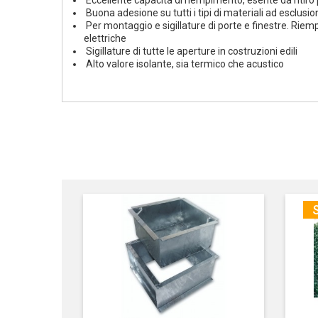
Eccellente capacità di riempimento, esente da ritir
Buona adesione su tutti i tipi di materiali ad esclusio
Per montaggio e sigillature di porte e finestre. Riemp
elettriche
Sigillature di tutte le aperture in costruzioni edili
Alto valore isolante, sia termico che acustico
S