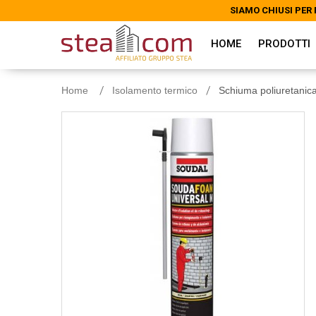
SIAMO CHIUSI PER 
SIAMO CHIUSI PER 
HOME
PRODOTTI
Home
Isolamento termico
Schiuma poliuretanic