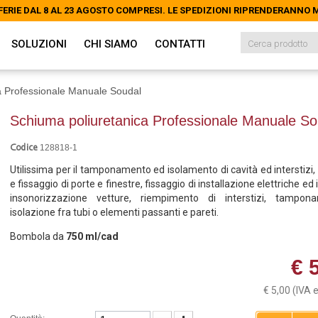
FERIE DAL 8 AL 23 AGOSTO COMPRESI. LE SPEDIZIONI RIPRENDERANNO
FERIE DAL 8 AL 23 AGOSTO COMPRESI. LE SPEDIZIONI RIPRENDERANNO
SOLUZIONI
CHI SIAMO
CONTATTI
a Professionale Manuale Soudal
Schiuma poliuretanica Professionale Manuale So
128818-1
Codice
Utilissima per il tamponamento ed isolamento di cavità ed interstizi, s
e fissaggio di porte e finestre, fissaggio di installazione elettriche ed 
insonorizzazione vetture, riempimento di interstizi, tampo
isolazione fra tubi o elementi passanti e pareti.
Bombola da
750 ml/cad
€ 
€ 5,00
(IVA 