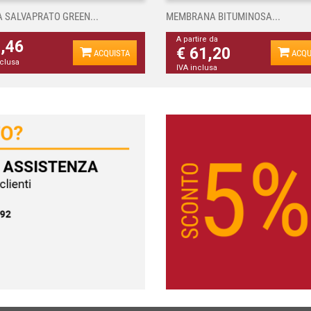
A SALVAPRATO GREEN...
MEMBRANA BITUMINOSA...
A partire da
4,46
€ 61,20
ACQUISTA
ACQU
nclusa
IVA inclusa