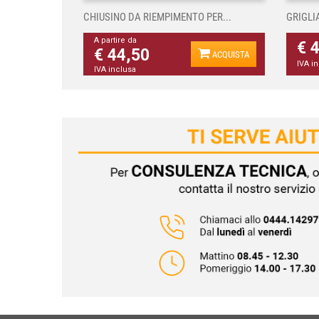
CHIUSINO DA RIEMPIMENTO PER...
GRIGLI
A partire da
€ 
€ 44,50
ACQUISTA
IVA i
IVA inclusa