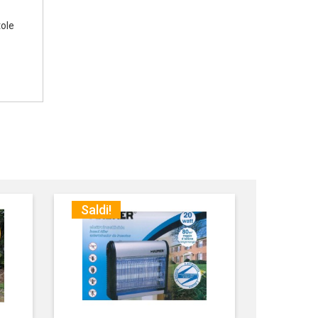
tole
Saldi!