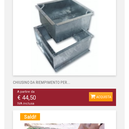
CHIUSINO DA RIEMPIMENTO PER...
A partire da
€ 44,50
ACQUISTA
IVA inclusa
Saldi!