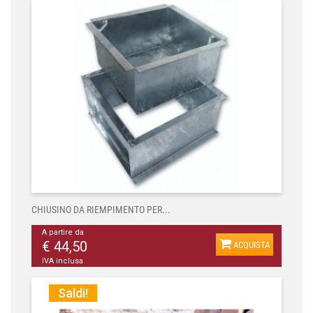
CHIUSINO DA RIEMPIMENTO PER...
A partire da
€ 44,50
ACQUISTA
IVA inclusa
Saldi!