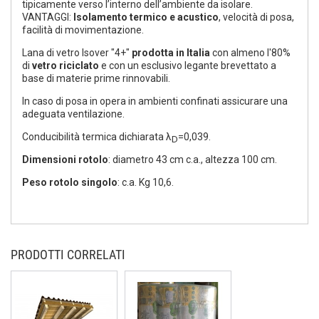
tipicamente verso l’interno dell’ambiente da isolare.
VANTAGGI:
Isolamento termico e acustico
, velocità di posa,
facilità di movimentazione.
Lana di vetro Isover "4+"
prodotta in Italia
con almeno l'80%
di
vetro riciclato
e con un esclusivo legante brevettato a
base di materie prime rinnovabili.
In caso di posa in opera in ambienti confinati assicurare una
adeguata ventilazione.
Conducibilità termica dichiarata λ
=0,039.
D
Dimensioni rotolo
: diametro 43 cm c.a., altezza 100 cm.
Peso rotolo singolo
: c.a. Kg 10,6.
PRODOTTI CORRELATI