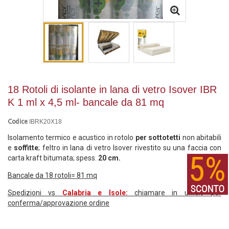
18 Rotoli di isolante in lana di vetro Isover IBR
K 1 ml x 4,5 ml- bancale da 81 mq
IBRK20X18
Codice
Isolamento termico e acustico in rotolo
per sottotetti
non abitabili
e
soffitte
; feltro in lana di vetro I
sov
er rivestito su una faccia con
carta kraft bitumata; spess.
20 cm.
Bancale da 18 rotoli= 81 mq
Spedizioni vs
Calabria e Isole:
chiamare
in ufficio per
conferma/approvazione ordine