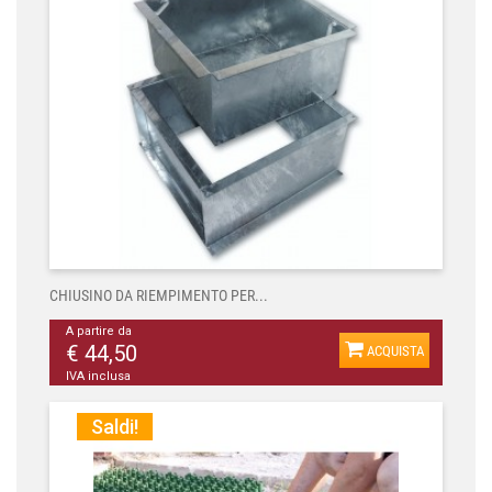
CHIUSINO DA RIEMPIMENTO PER...
A partire da
€ 44,50
ACQUISTA
IVA inclusa
Saldi!