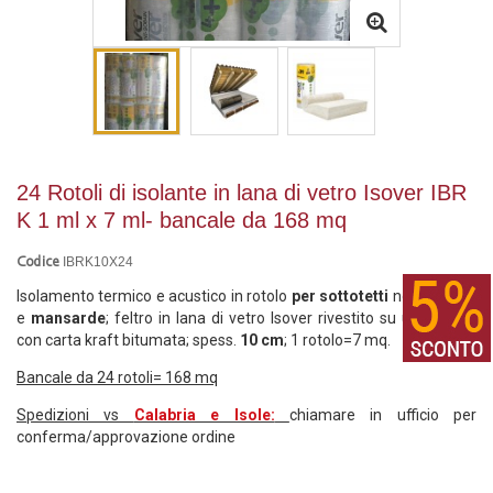
24 Rotoli di isolante in lana di vetro Isover IBR
K 1 ml x 7 ml- bancale da 168 mq
IBRK10X24
Codice
Isolamento termico e acustico in rotolo
per sottotetti
non abitabili
e
mansarde
; feltro in lana di vetro I
sov
er rivestito su una faccia
con carta kraft bitumata; spess.
10 cm
; 1 rotolo=7 mq.
Bancale da 24 rotoli= 168 mq
Spedizioni vs
Calabria e Isole:
chiamare in ufficio per
conferma/approvazione ordine