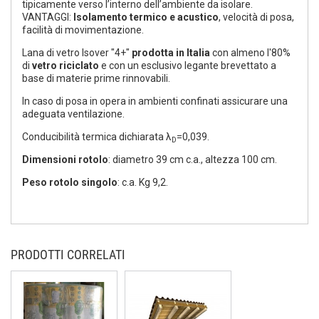
tipicamente verso l’interno dell’ambiente da isolare.
VANTAGGI:
Isolamento termico e acustico
, velocità di posa,
facilità di movimentazione.
Lana di vetro Isover "4+"
prodotta in Italia
con almeno l'80%
di
vetro riciclato
e con un esclusivo legante brevettato a
base di materie prime rinnovabili.
In caso di posa in opera in ambienti confinati assicurare una
adeguata ventilazione.
Conducibilità termica dichiarata λ
=0,039.
D
Dimensioni rotolo
: diametro 39 cm c.a., altezza 100 cm.
Peso rotolo singolo
: c.a. Kg 9,2.
PRODOTTI CORRELATI