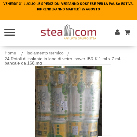
VENERDI' 31 LUGLIO LE SPEDIZIONI VERRANNO SOSPESE PER LA PAUSA ESTIVA.
VENERDI' 31 LUGLIO LE SPEDIZIONI VERRANNO SOSPESE PER LA PAUSA ESTIVA.
RIPRENDERANNO MARTEDÌ 25 AGOSTO
RIPRENDERANNO MARTEDÌ 25 AGOSTO
Entra
Home
Isolamento termico
24 Rotoli di isolante in lana di vetro Isover IBR K 1 ml x 7 ml-
bancale da 168 mq