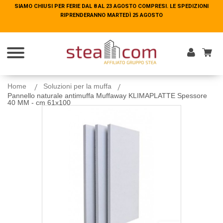
SIAMO CHIUSI PER FERIE DAL 8 AL 23 AGOSTO COMPRESI. LE SPEDIZIONI
SIAMO CHIUSI PER FERIE DAL 8 AL 23 AGOSTO COMPRESI. LE SPEDIZIONI
RIPRENDERANNO MARTEDÌ 25 AGOSTO
RIPRENDERANNO MARTEDÌ 25 AGOSTO
Entra
Home
Soluzioni per la muffa
Pannello naturale antimuffa Muffaway KLIMAPLATTE Spessore
40 MM - cm 61x100