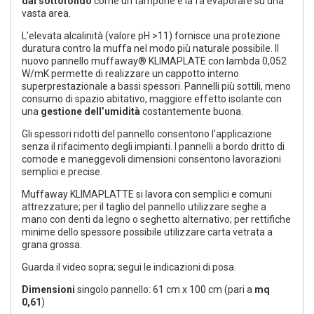
dal sottofondo
come un tampone e la fa evaporare su una
vasta area.
L’elevata alcalinità (valore pH >11) fornisce una protezione
duratura contro la muffa nel modo più naturale possibile. Il
nuovo pannello muffaway® KLIMAPLATE con lambda 0,052
W/mK permette di realizzare un cappotto interno
superprestazionale a bassi spessori. Pannelli più sottili, meno
consumo di spazio abitativo, maggiore effetto isolante con
una
gestione dell’umidità
costantemente buona.
Gli spessori ridotti del pannello consentono l'applicazione
senza il rifacimento degli impianti. I pannelli a bordo dritto di
comode e maneggevoli dimensioni consentono lavorazioni
semplici e precise.
Muffaway KLIMAPLATTE si lavora con semplici e comuni
attrezzature; per il taglio del pannello utilizzare seghe a
mano con denti da legno o seghetto alternativo; per rettifiche
minime dello spessore possibile utilizzare carta vetrata a
grana grossa.
Guarda il video sopra; segui le indicazioni di posa.
Dimensioni
singolo pannello: 61 cm x 100 cm (pari a
mq
0,61
)