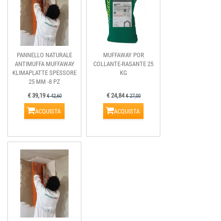
PANNELLO NATURALE
MUFFAWAY POR
ANTIMUFFA MUFFAWAY
COLLANTE-RASANTE 25
KLIMAPLATTE SPESSORE
KG
25 MM -8 PZ
€ 39,19
€ 24,84
€ 42,60
€ 27,00
ACQUISTA
ACQUISTA