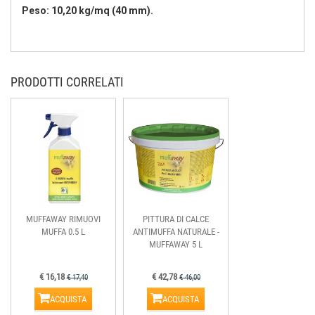
Peso: 10,20 kg/mq (40 mm).
PRODOTTI CORRELATI
MUFFAWAY RIMUOVI
PITTURA DI CALCE
MUFFA 0.5 L
ANTIMUFFA NATURALE -
MUFFAWAY 5 L
€ 16,18
€ 42,78
€ 17,40
€ 46,00
ACQUISTA
ACQUISTA