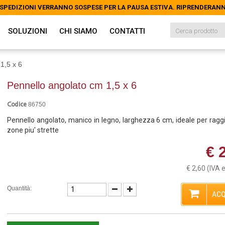
LE SPEDIZIONI VERRANNO SOSPESE PER LA PAUSA ESTIVA. RIPRENDERAN
LE SPEDIZIONI VERRANNO SOSPESE PER LA PAUSA ESTIVA. RIPRENDERAN
SOLUZIONI
CHI SIAMO
CONTATTI
1,5 x 6
Pennello angolato cm 1,5 x 6
86750
Codice
Pennello angolato, manico in legno, larghezza 6 cm, ideale per ragg
zone piu' strette
€ 
€ 2,60
(IVA 
Quantità:
ACQ