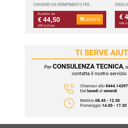
CHIUSINO DA RIEMPIMENTO PER...
GRIGLI
A partire da
€ 
€ 44,50
ACQUISTA
IVA i
IVA inclusa