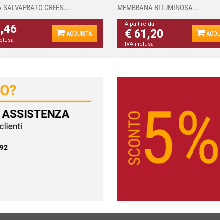
A SALVAPRATO GREEN...
MEMBRANA BITUMINOSA...
A partire da
4,46
€ 61,20
ACQUISTA
ACQU
nclusa
IVA inclusa