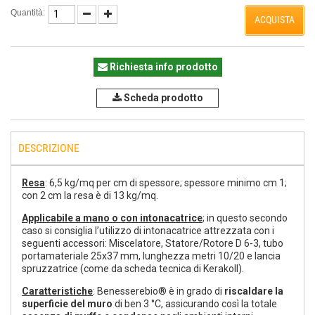
Quantità:
ACQUISTA
Richiesta info prodotto
Scheda prodotto
DESCRIZIONE
Resa
: 6,5 kg/mq per cm di spessore; spessore minimo cm 1;
con 2 cm la resa è di 13 kg/mq.
Applicabile a mano o con intonacatrice
; in questo secondo
caso si consiglia l’utilizzo di intonacatrice attrezzata con i
seguenti accessori: Miscelatore, Statore/Rotore D 6-3, tubo
portamateriale 25x37 mm, lunghezza metri 10/20 e lancia
spruzzatrice (come da scheda tecnica di Kerakoll).
Caratteristiche
: Benesserebio® è in grado di
riscaldare
la
superficie del muro
di ben
3 °C
, assicurando così la totale