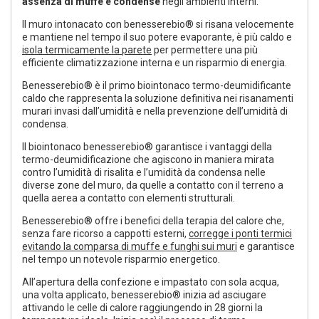
assenza di muffe e condense
negli ambienti interni.
Il muro intonacato con benesserebio® si risana velocemente
e mantiene nel tempo il suo potere evaporante, è più caldo e
isola termicamente la parete
per permettere una più
efficiente climatizzazione interna e un risparmio di energia.
Benesserebio® è il primo biointonaco termo-deumidificante
caldo che rappresenta la soluzione definitiva nei risanamenti
murari invasi dall’umidità e nella prevenzione dell’umidità di
condensa.
Il biointonaco benesserebio® garantisce i vantaggi della
termo-deumidificazione che agiscono in maniera mirata
contro l’umidità di risalita e l’umidità da condensa nelle
diverse zone del muro, da quelle a contatto con il terreno a
quella aerea a contatto con elementi strutturali.
Benesserebio® offre i benefici della terapia del calore che,
senza fare ricorso a cappotti esterni,
corregge i ponti termici
evitando la comparsa di muffe e funghi sui muri
e garantisce
nel tempo un notevole risparmio energetico.
All’apertura della confezione e impastato con sola acqua,
una volta applicato, benesserebio® inizia ad asciugare
attivando le celle di calore raggiungendo in 28 giorni la