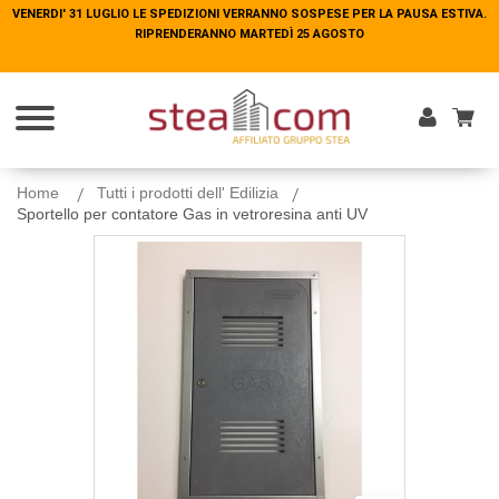
VENERDI' 31 LUGLIO LE SPEDIZIONI VERRANNO SOSPESE PER LA PAUSA ESTIVA.
VENERDI' 31 LUGLIO LE SPEDIZIONI VERRANNO SOSPESE PER LA PAUSA ESTIVA.
RIPRENDERANNO MARTEDÌ 25 AGOSTO
RIPRENDERANNO MARTEDÌ 25 AGOSTO
Entra
Home
Tutti i prodotti dell' Edilizia
Sportello per contatore Gas in vetroresina anti UV