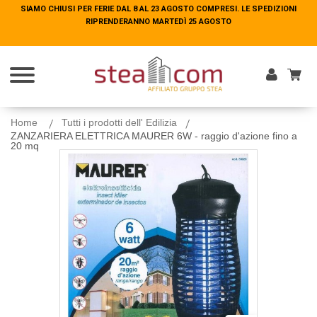
SIAMO CHIUSI PER FERIE DAL 8 AL 23 AGOSTO COMPRESI. LE SPEDIZIONI
SIAMO CHIUSI PER FERIE DAL 8 AL 23 AGOSTO COMPRESI. LE SPEDIZIONI
RIPRENDERANNO MARTEDÌ 25 AGOSTO
RIPRENDERANNO MARTEDÌ 25 AGOSTO
Entra
Home
Tutti i prodotti dell' Edilizia
ZANZARIERA ELETTRICA MAURER 6W - raggio d'azione fino a
20 mq