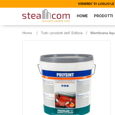
VENERDI' 31 LUGLIO 
VENERDI' 31 LUGLIO 
HOME
PRODOTTI
Home
Tutti i prodotti dell' Edilizia
Membrana liqui