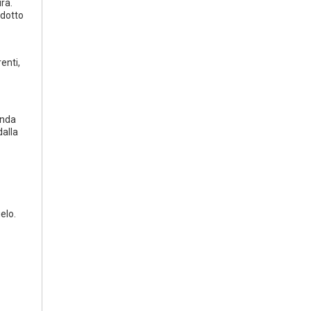
ra.
odotto
enti,
onda
alla
elo.