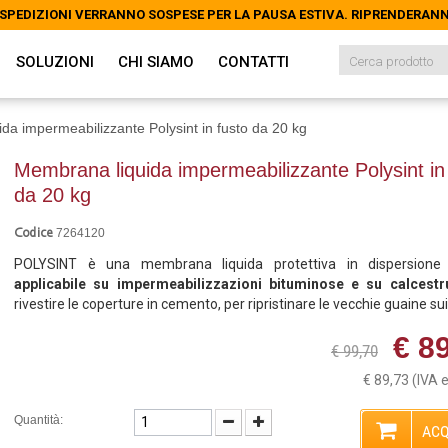
LE SPEDIZIONI VERRANNO SOSPESE PER LA PAUSA ESTIVA. RIPRENDERAN
LE SPEDIZIONI VERRANNO SOSPESE PER LA PAUSA ESTIVA. RIPRENDERAN
SOLUZIONI
CHI SIAMO
CONTATTI
da impermeabilizzante Polysint in fusto da 20 kg
Membrana liquida impermeabilizzante Polysint in
da 20 kg
7264120
Codice
POLYSINT è una membrana liquida protettiva in dispersione
applicabile su impermeabilizzazioni bituminose e su calcest
rivestire le coperture in cemento, per ripristinare le vecchie guaine sui 
€ 8
€ 99,70
€ 89,73
(IVA 
Quantità:
ACQ