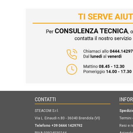
CONTATTI
INFO
STEACOM S.r.l.
Spedizi
Via L. Einaudi n.80 - 36040 Brendola (VI)
Termini 
Telefono +39 0444 1429792
Resi e r