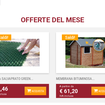
OFFERTE DEL MESE
aldi!
Saldi!
A SALVAPRATO GREEN...
MEMBRANA BITUMINOSA...
A partire da
4,46
€ 61,20
ACQUISTA
ACQU
nclusa
IVA inclusa