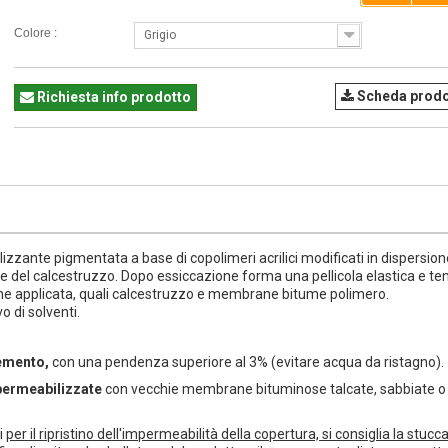
Colore :
Grigio
Scheda prodo
Richiesta info prodotto
zante pigmentata a base di copolimeri acrilici modificati in dispersion
 del calcestruzzo. Dopo essiccazione forma una pellicola elastica e te
ene applicata, quali calcestruzzo e membrane bitume polimero.
 di solventi.
cemento,
con una pendenza superiore al 3% (evitare acqua da ristagno).
mpermeabilizzate
con vecchie membrane bituminose talcate, sabbiate o
i
per il ripristino dell'impermeabilità della copertura, si consiglia la stucc