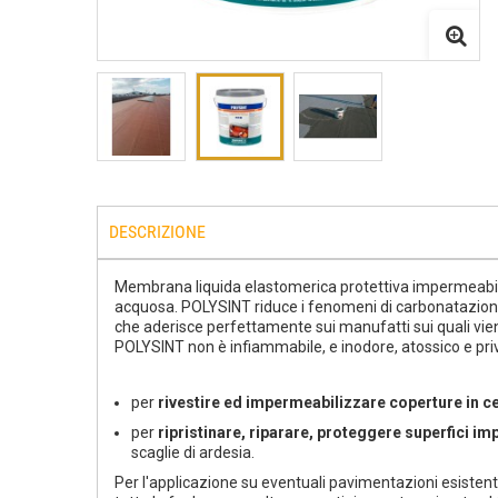
DESCRIZIONE
Membrana liquida elastomerica protettiva impermeabiliz
acquosa. POLYSINT riduce i fenomeni di carbonatazione
che aderisce perfettamente sui manufatti sui quali vi
POLYSINT non è infiammabile, e inodore, atossico e privo
per
rivestire ed impermeabilizzare coperture in 
per
ripristinare, riparare, proteggere superfici i
scaglie di ardesia.
Per l'applicazione su eventuali pavimentazioni esistent