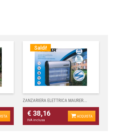
Saldi!
ZANZARIERA ELETTRICA MAURER...
€ 38,16
ISTA
ACQUISTA
IVA inclusa