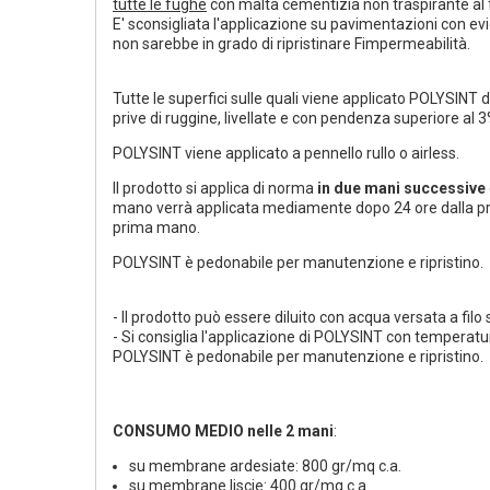
tutte le fughe
con malta cementizia non traspirante al fi
E' sconsigliata l'applicazione su pavimentazioni con ev
non sarebbe in grado di ripristinare Fimpermeabilità.
Tutte le superfici sulle quali viene applicato POLYSINT
prive di ruggine, livellate e con pendenza superiore al 
POLYSlNT viene applicato a pennello rullo o airless.
ll prodotto si applica di norma
in due mani successive
mano verrà applicata mediamente dopo 24 ore dalla pri
prima mano.
POLYSINT è pedonabile per manutenzione e ripristino.
- ll prodotto può essere diluito con acqua versata a fil
- Si consiglia l'applicazione di POLYSINT con temperatur
POLYSINT è pedonabile per manutenzione e ripristino.
CONSUMO MEDIO nelle 2 mani
:
su membrane ardesiate: 800 gr/mq c.a.
su membrane liscie: 400 gr/mq c.a.