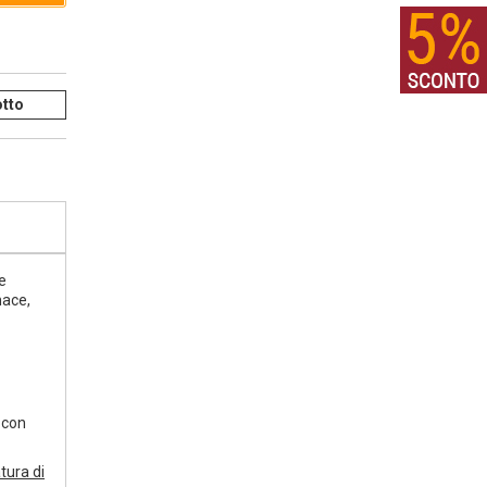
tto
e
nace,
 con
atura di