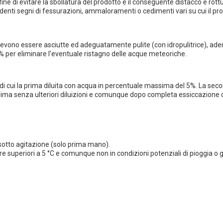
ne di evitare la sbollatura del prodotto e il conseguente distacco e rottu
identi segni di fessurazioni, ammaloramenti o cedimenti vari su cui il pr
 devono essere asciutte ed adeguatamente pulite (con idropulitrice), ader
3% per eliminare l'eventuale ristagno delle acque meteoriche.
di cui la prima diluita con acqua in percentuale massima del 5%. La sec
ma senza ulteriori diluizioni e comunque dopo completa essiccazione d
o sotto agitazione (solo prima mano).
e superiori a 5 °C e comunque non in condizioni potenziali di pioggia o g