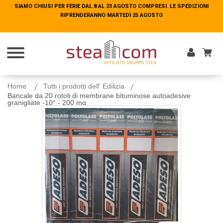
SIAMO CHIUSI PER FERIE DAL 8 AL 23 AGOSTO COMPRESI. LE SPEDIZIONI
SIAMO CHIUSI PER FERIE DAL 8 AL 23 AGOSTO COMPRESI. LE SPEDIZIONI
RIPRENDERANNO MARTEDÌ 25 AGOSTO
RIPRENDERANNO MARTEDÌ 25 AGOSTO
Entra
Home
Tutti i prodotti dell' Edilizia
Bancale da 20 rotoli di membrane bituminose autoadesive
granigliate -10° - 200 mq