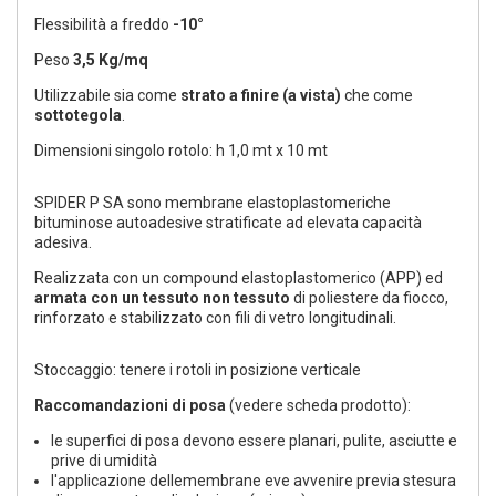
Flessibilità a freddo
-10°
Peso
3,5 Kg/mq
Utilizzabile sia come
strato a finire (a vista)
che come
sottotegola
.
Dimensioni singolo rotolo: h 1,0 mt x 10 mt
SPIDER P SA sono membrane elastoplastomeriche
bituminose autoadesive stratificate ad elevata capacità
adesiva.
Realizzata con un compound elastoplastomerico (APP) ed
armata con un tessuto non tessuto
di poliestere da fiocco,
rinforzato e stabilizzato con fili di vetro longitudinali.
Stoccaggio: tenere i rotoli in posizione verticale
Raccomandazioni di posa
(vedere scheda prodotto):
le superfici di posa devono essere planari, pulite, asciutte e
prive di umidità
l'applicazione dellemembrane eve avvenire previa stesura