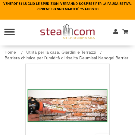
VENERDI' 31 LUGLIO LE SPEDIZIONI VERRANNO SOSPESE PER LA PAUSA ESTIVA.
VENERDI' 31 LUGLIO LE SPEDIZIONI VERRANNO SOSPESE PER LA PAUSA ESTIVA.
RIPRENDERANNO MARTEDÌ 25 AGOSTO
RIPRENDERANNO MARTEDÌ 25 AGOSTO
Entra
Home
Utilità per la casa, Giardini e Terrazzi
Barriera chimica per l'umidità di risalita Deumisal Nanogel Barrier