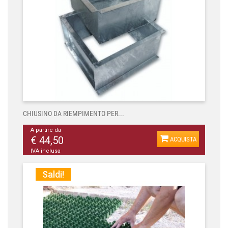
CHIUSINO DA RIEMPIMENTO PER...
A partire da
€ 44,50
ACQUISTA
IVA inclusa
Saldi!