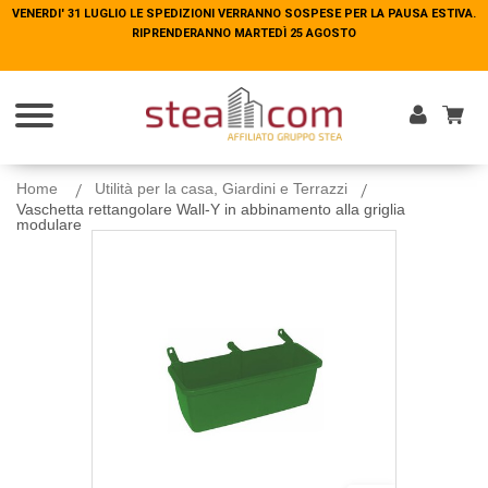
VENERDI' 31 LUGLIO LE SPEDIZIONI VERRANNO SOSPESE PER LA PAUSA ESTIVA.
VENERDI' 31 LUGLIO LE SPEDIZIONI VERRANNO SOSPESE PER LA PAUSA ESTIVA.
RIPRENDERANNO MARTEDÌ 25 AGOSTO
RIPRENDERANNO MARTEDÌ 25 AGOSTO
Entra
Home
Utilità per la casa, Giardini e Terrazzi
Vaschetta rettangolare Wall-Y in abbinamento alla griglia
modulare