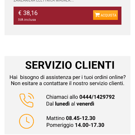
ZANZARIERA ELETTRICA MAURER...
€ 38,16
ACQUISTA
IVA inclusa