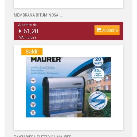
MEMBRANA BITUMINOSA...
A partire da
€ 61,20
ACQUISTA
IVA inclusa
Saldi!