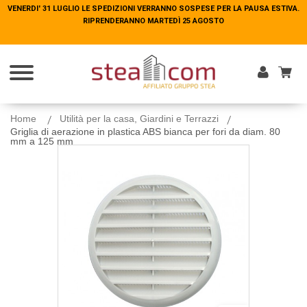
VENERDI' 31 LUGLIO LE SPEDIZIONI VERRANNO SOSPESE PER LA PAUSA ESTIVA.
VENERDI' 31 LUGLIO LE SPEDIZIONI VERRANNO SOSPESE PER LA PAUSA ESTIVA.
RIPRENDERANNO MARTEDÌ 25 AGOSTO
RIPRENDERANNO MARTEDÌ 25 AGOSTO
Entra
Home
Utilità per la casa, Giardini e Terrazzi
Griglia di aerazione in plastica ABS bianca per fori da diam. 80
mm a 125 mm