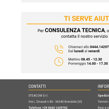
CONTATTI
INFO
STEACOM S.r.l.
Spedizi
Via L. Einaudi n.80 - 36040 Brendola (VI)
Termini 
Telefono +39 0444 1429792
Resi e r