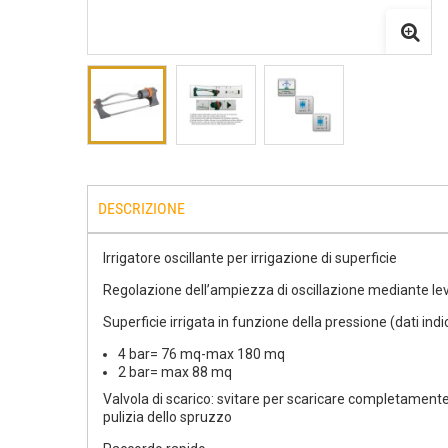
DESCRIZIONE
Irrigatore oscillante per irrigazione di superficie
Regolazione dell’ampiezza di oscillazione mediante le
Superficie irrigata in funzione della pressione (dati indic
4 bar= 76 mq-max 180 mq
2 bar= max 88 mq
Valvola di scarico: svitare per scaricare completamente 
pulizia dello spruzzo