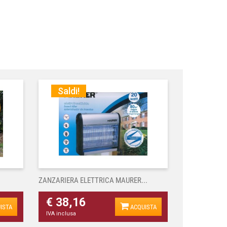
Saldi!
ZANZARIERA ELETTRICA MAURER...
€ 38,16
ISTA
ACQUISTA
IVA inclusa