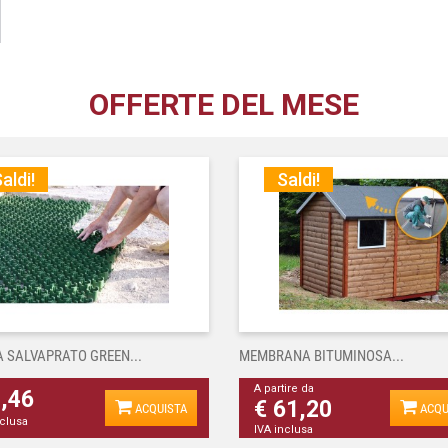
OFFERTE DEL MESE
aldi!
Saldi!
A SALVAPRATO GREEN...
MEMBRANA BITUMINOSA...
A partire da
4,46
€ 61,20
ACQUISTA
ACQU
nclusa
IVA inclusa