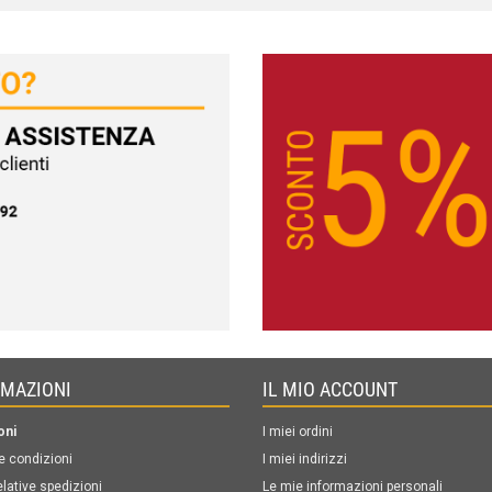
RMAZIONI
IL MIO ACCOUNT
oni
I miei ordini
e condizioni
I miei indirizzi
elative spedizioni
Le mie informazioni personali