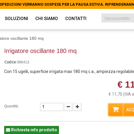
LE SPEDIZIONI VERRANNO SOSPESE PER LA PAUSA ESTIVA. RIPRENDERAN
LE SPEDIZIONI VERRANNO SOSPESE PER LA PAUSA ESTIVA. RIPRENDERAN
SOLUZIONI
CHI SIAMO
CONTATTI
gatore oscillante 180 mq
Irrigatore oscillante 180 mq
086413
Codice
Con 15 ugelli, superficie irrigata max 180 mq c.a., ampiezza regolabil
€ 1
€ 11,70
(IVA 
Quantità:
ACQ
Richiesta info prodotto