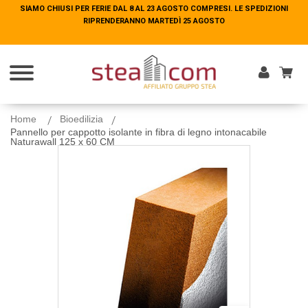
SIAMO CHIUSI PER FERIE DAL 8 AL 23 AGOSTO COMPRESI. LE SPEDIZIONI
SIAMO CHIUSI PER FERIE DAL 8 AL 23 AGOSTO COMPRESI. LE SPEDIZIONI
RIPRENDERANNO MARTEDÌ 25 AGOSTO
RIPRENDERANNO MARTEDÌ 25 AGOSTO
Entra
Home
Bioedilizia
Pannello per cappotto isolante in fibra di legno intonacabile
Naturawall 125 x 60 CM