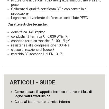
Protezione acustica migliorata grazie alla porosità e all‘alto
peso
Coibente di qualità certificato CE e con controllo di
produzione
Legname proveniente da foreste controllate PEFC
Caratteristiche tecniche:
densità ca. 140 kg/mc
conduttività termica λ= 0,039 W/(mK)
capacità termica massica 2.100 J/kgK
resistenza alla compressione 100 kPa
classe di reazione al fuoco E
marchio CE secondo UNI EN 13171
ARTICOLI - GUIDE
Come posare il cappotto termico interno in fibra di
legno Naturawall inside
Guida all’isolamento termico interno