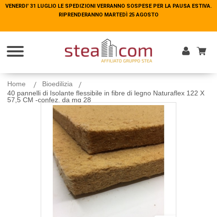
VENERDI' 31 LUGLIO LE SPEDIZIONI VERRANNO SOSPESE PER LA PAUSA ESTIVA.
VENERDI' 31 LUGLIO LE SPEDIZIONI VERRANNO SOSPESE PER LA PAUSA ESTIVA.
RIPRENDERANNO MARTEDÌ 25 AGOSTO
RIPRENDERANNO MARTEDÌ 25 AGOSTO
Entra
Home
Bioedilizia
40 pannelli di Isolante flessibile in fibre di legno Naturaflex 122 X
57,5 CM -confez. da mq 28